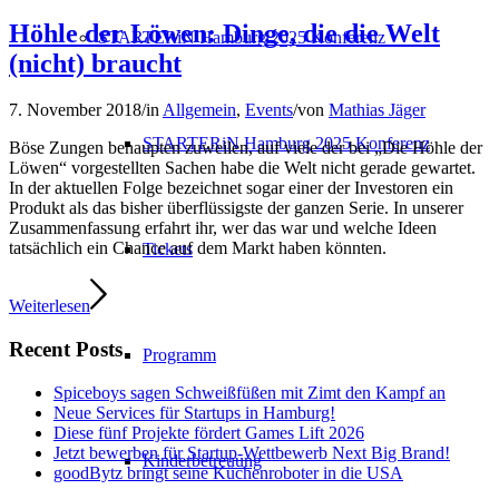
Höhle der Löwen: Dinge, die die Welt
STARTERiN Hamburg 2025 Konferenz
(nicht) braucht
7. November 2018
/
in
Allgemein
,
Events
/
von
Mathias Jäger
STARTERiN Hamburg 2025 Konferenz
Böse Zungen behaupten zuweilen, auf viele der bei „Die Höhle der
Löwen“ vorgestellten Sachen habe die Welt nicht gerade gewartet.
In der aktuellen Folge bezeichnet sogar einer der Investoren ein
Produkt als das bisher überflüssigste der ganzen Serie. In unserer
Zusammenfassung erfahrt ihr, wer das war und welche Ideen
tatsächlich ein Chance auf dem Markt haben könnten.
Tickets
Weiterlesen
Recent Posts
Programm
Spiceboys sagen Schweißfüßen mit Zimt den Kampf an
Neue Services für Startups in Hamburg!
Diese fünf Projekte fördert Games Lift 2026
Jetzt bewerben für Startup-Wettbewerb Next Big Brand!
Kinderbetreuung
goodBytz bringt seine Küchenroboter in die USA