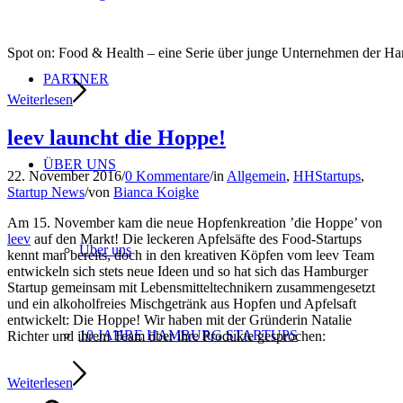
Spot on: Food & Health – eine Serie über junge Unternehmen der 
PARTNER
Weiterlesen
leev launcht die Hoppe!
ÜBER UNS
22. November 2016
/
0 Kommentare
/
in
Allgemein
,
HHStartups
,
Startup News
/
von
Bianca Koigke
Am 15. November kam die neue Hopfenkreation ’die Hoppe’ von
leev
auf den Markt! Die leckeren Apfelsäfte des Food-Startups
Über uns
kennt man bereits, doch in den kreativen Köpfen vom leev Team
entwickeln sich stets neue Ideen und so hat sich das Hamburger
Startup gemeinsam mit Lebensmitteltechnikern zusammengesetzt
und ein alkoholfreies Mischgetränk aus Hopfen und Apfelsaft
entwickelt: Die Hoppe! Wir haben mit der Gründerin Natalie
10 JAHRE HAMBURG STARTUPS
Richter und ihrem Team über ihre Produkte gesprochen:
Weiterlesen