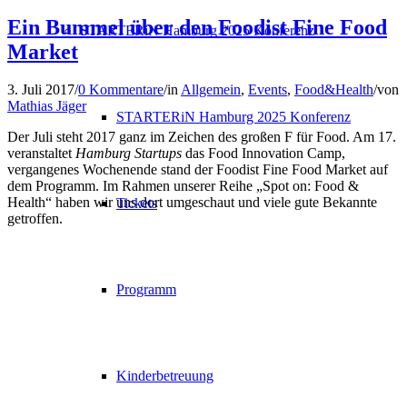
Ein Bummel über den Foodist Fine Food
STARTERiN Hamburg 2025 Konferenz
Market
3. Juli 2017
/
0 Kommentare
/
in
Allgemein
,
Events
,
Food&Health
/
von
Mathias Jäger
STARTERiN Hamburg 2025 Konferenz
Der Juli steht 2017 ganz im Zeichen des großen F für Food. Am 17.
veranstaltet
Hamburg Startups
das Food Innovation Camp,
vergangenes Wochenende
stand der Foodist Fine Food Market
auf
dem Programm. Im Rahmen unserer Reihe „Spot on: Food &
Health“ haben wir uns dort umgeschaut und viele gute Bekannte
Tickets
getroffen.
Programm
Kinderbetreuung