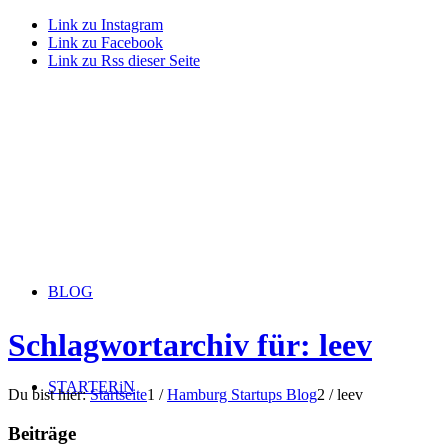
Link zu Instagram
Link zu Facebook
Link zu Rss dieser Seite
BLOG
Schlagwortarchiv für: leev
STARTERiN
Du bist hier:
Startseite
1
/
Hamburg Startups Blog
2
/
leev
Beiträge