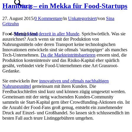
Hamburg – ein Mekka für Food-Startups
Suche
27. August 2015
/
0 Kommentare
/
in
Unkategorisiert
/
von
Sina
Gritzuhn
Menü
Menü
Food-Startups sind
derzeit in aller Munde
. Sprichwörtlich. Was sie
auszeichnet? Auch wenn sie mit der Produktion von
Nahrungsmitteln oder deren Transport keine technologischen
Innovationen entwickeln sind sie oftmals ’startuppiger‘ als manches
Tech-Unternehmen.
Da die Markteintrittsbarrieren
ernorm sind, die
Produktion kostenintensiv und das Risiko-Kapital eher spärlich
gesäht, verbindet viele Food-Unternehmen eine Art Grassroot-
Gedanke.
Sie entwickeln ihre
innovativen und oftmals nachhaltigen
Nahrungsmittel
gemeinsam mit ihren Kunden. Die
Feedbackschleifen sind kurz und können zügig umgesetzt werden.
Gemeinsam mit der stetig wachsenden Kunden-Community
sammeln sie Start-Kapital gern über Crowdfunding-Aktionen ein. Ist
die Anzahl der Food-Fans groß genug, entsteht ein zunehmender
Druck auf Einzel- und Großhandel. So lassen sich schlussendlich im
besten Fall auch teure Listinggebühren umgehen.