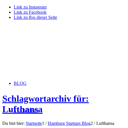
Link zu Instagram
Link zu Facebook
Link zu Rss dieser Seite
BLOG
Schlagwortarchiv für:
Lufthansa
STARTERiN
Du bist hier:
Startseite
1
/
Hamburg Startups Blog
2
/
Lufthansa