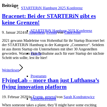
Beiträge
STARTERiN Hamburg 2025 Konferenz
Bracenet: Bei der STARTERiN gibt es
keine Grenzen!
STARTERiN Hamburg 2025 Konferenz
9. Januar 2024
/
in
Allgemein
,
Events
/
von
Clara Pens
2021 gewann Madeleine von Hohenthal für ihr Startup Bracenet bei
der STARTERiN Hamburg in der Kategorie „Commerce“. Seitdem
ist aus ihrem Startup ein Unternehmen mit über 30 Angestellten
Tickets
geworden. Warum eine Teilnahme auch für euer Startup der nächste
Schritt sein sollte, lest ihr hier!
Weiterlesen
Programm
FlyingLab – more than just Lufthansa’s
flying innovation platform
19. Februar 2020
/
in
Events
,
general
/
von
Sarah Kondratowicz
Kinderbetreuung
When someone takes a plane, they’ll might have some exciting