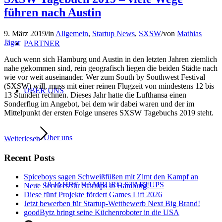
führen nach Austin
9. März 2019
/
in
Allgemein
,
Startup News
,
SXSW
/
von
Mathias
Jäger
PARTNER
Auch wenn sich Hamburg und Austin in den letzten Jahren ziemlich
nahe gekommen sind, rein geografisch liegen die beiden Städte nach
wie vor weit auseinander. Wer zum South by Southwest Festival
(SXSW) will, muss mit einer reinen Flugzeit von mindestens 12 bis
ÜBER UNS
13 Stunden rechnen. Dieses Jahr hatte die Lufthansa einen
Sonderflug im Angebot, bei dem wir dabei waren und der im
Mittelpunkt der ersten Folge unseres SXSW Tagebuchs 2019 steht.
Über uns
Weiterlesen
Recent Posts
Spiceboys sagen Schweißfüßen mit Zimt den Kampf an
10 JAHRE HAMBURG STARTUPS
Neue Services für Startups in Hamburg!
Diese fünf Projekte fördert Games Lift 2026
Jetzt bewerben für Startup-Wettbewerb Next Big Brand!
goodBytz bringt seine Küchenroboter in die USA