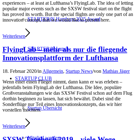
experiences – at least at Lufthansa’s FlyingLab. The idea of letting
popular major events such as the SXSW festival start on the flight
has proved its worth. But the special flights are only one part of an
STARTERiN Hamburg 2025 Award
innovation concept, that we would like to present here.
Weiterlesen
FlyingLab – mehr als nur die fliegende
STARTERiN Lunch
Innovationsplattform der Lufthansa
18. Februar 2020
/
in
Allgemein
,
Startup News
/
von
Mathias Jäger
STARTUP CLUB
Wenn einer einen Flieger nimmt, dann kann er was erleben –
jedenfalls beim FlyingLab der Lufthansa. Die Idee, populäre
Großveranstaltungen wie das SXSW Festival schon auf dem Flug
dorthin beginnen zu lassen, hat sich bewährt. Dabei sind die
Sonderflüge nur Teil eines Innovationskonzepts, das wir hier
Startup Übersicht
vorstellen möchten.
Weiterlesen
Mitglied werden
SXSW Tagebuch 2019 – viele Wege