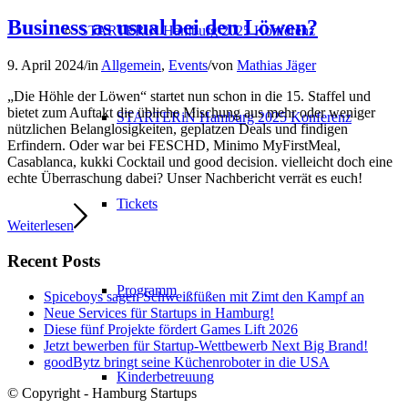
Business as usual bei den Löwen?
STARTERiN Hamburg 2025 Konferenz
9. April 2024
/
in
Allgemein
,
Events
/
von
Mathias Jäger
„Die Höhle der Löwen“ startet nun schon in die 15. Staffel und
bietet zum Auftakt die übliche Mischung aus mehr oder weniger
STARTERiN Hamburg 2025 Konferenz
nützlichen Belanglosigkeiten, geplatzen Deals und findigen
Erfindern. Oder war bei FESCHD, Minimo MyFirstMeal,
Casablanca, kukki Cocktail und good decision. vielleicht doch eine
echte Überraschung dabei? Unser Nachbericht verrät es euch!
Tickets
Weiterlesen
Recent Posts
Programm
Spiceboys sagen Schweißfüßen mit Zimt den Kampf an
Neue Services für Startups in Hamburg!
Diese fünf Projekte fördert Games Lift 2026
Jetzt bewerben für Startup-Wettbewerb Next Big Brand!
goodBytz bringt seine Küchenroboter in die USA
Kinderbetreuung
© Copyright - Hamburg Startups