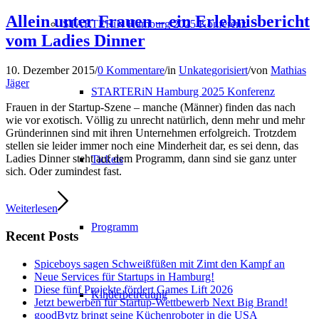
Allein unter Frauen – ein Erlebnisbericht
STARTERiN Hamburg 2025 Konferenz
vom Ladies Dinner
10. Dezember 2015
/
0 Kommentare
/
in
Unkategorisiert
/
von
Mathias
Jäger
STARTERiN Hamburg 2025 Konferenz
Frauen in der Startup-Szene – manche (Männer) finden das nach
wie vor exotisch. Völlig zu unrecht natürlich, denn mehr und mehr
Gründerinnen sind mit ihren Unternehmen erfolgreich. Trotzdem
stellen sie leider immer noch eine Minderheit dar, es sei denn, das
Ladies Dinner steht auf dem Programm, dann sind sie ganz unter
Tickets
sich. Oder zumindest fast.
Weiterlesen
Programm
Recent Posts
Spiceboys sagen Schweißfüßen mit Zimt den Kampf an
Neue Services für Startups in Hamburg!
Diese fünf Projekte fördert Games Lift 2026
Kinderbetreuung
Jetzt bewerben für Startup-Wettbewerb Next Big Brand!
goodBytz bringt seine Küchenroboter in die USA