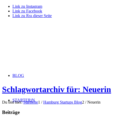
Link zu Instagram
Link zu Facebook
Link zu Rss dieser Seite
BLOG
Schlagwortarchiv für: Neuerin
STARTERiN
Du bist hier:
Startseite
1
/
Hamburg Startups Blog
2
/
Neuerin
Beiträge