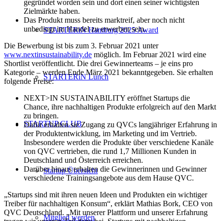
gegründet worden sein und dort einen seiner wichtigsten
Zielmärkte haben.
Das Produkt muss bereits marktreif, aber noch nicht
unbedingt im Handel zu erwerben sein.
STARTERiN Hamburg 2025 Award
Die Bewerbung ist bis zum 3. Februar 2021 unter
www.nextinsustainability.de
möglich. Im Februar 2021 wird eine
Shortlist veröffentlicht. Die drei Gewinnerteams – je eins pro
Kategorie – werden Ende März 2021 bekanntgegeben. Sie erhalten
STARTERiN Lunch
folgende Preise:
NEXT>IN SUSTAINABILITY eröffnet Startups die
Chance, ihre nachhaltigen Produkte erfolgreich auf den Markt
zu bringen.
STARTUP CLUB
Dafür erhalten sie Zugang zu QVCs langjähriger Erfahrung in
der Produktentwicklung, im Marketing und im Vertrieb.
Insbesondere werden die Produkte über verschiedene Kanäle
von QVC vertrieben, die rund 1,7 Millionen Kunden in
Deutschland und Österreich erreichen.
Darüber hinaus erhalten die Gewinnerinnen und Gewinner
Startup Übersicht
verschiedene Trainingsangebote aus dem Hause QVC.
„Startups sind mit ihren neuen Ideen und Produkten ein wichtiger
Treiber für nachhaltigen Konsum“, erklärt Mathias Bork, CEO von
QVC Deutschland. „Mit unserer Plattform und unserer Erfahrung
Mitglied werden