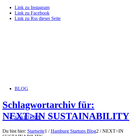
Link zu Instagram
Link zu Facebook
Link zu Rss dieser Seite
BLOG
Schlagwortarchiv für:
NEXT>IN SUSTAINABILITY
STARTERiN
Du bist hier:
Startseite
1
/
Hamburg Startups Blog
2
/
NEXT>IN