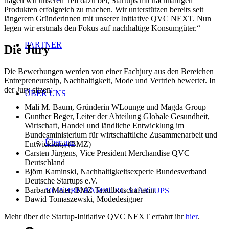
tragen wir unseren Teil dazu bei, Startups mit nachhaltigen
Produkten erfolgreich zu machen. Wir unterstützen bereits seit
längerem Gründerinnen mit unserer Initiative QVC NEXT. Nun
legen wir erstmals den Fokus auf nachhaltige Konsumgüter.“
PARTNER
Die Jury
Die Bewerbungen werden von einer Fachjury aus den Bereichen
Entrepreneurship, Nachhaltigkeit, Mode und Vertrieb bewertet. In
der Jury sitzen:
ÜBER UNS
Mali M. Baum, Gründerin WLounge und Magda Group
Gunther Beger, Leiter der Abteilung Globale Gesundheit,
Wirtschaft, Handel und ländliche Entwicklung im
Bundesministerium für wirtschaftliche Zusammenarbeit und
Über uns
Entwicklung (BMZ)
Carsten Jürgens, Vice President Merchandise QVC
Deutschland
Björn Kaminski, Nachhaltigkeitsexperte Bundesverband
Deutsche Startups e.V.
Barbara Meier, BMZ Textilbotschafterin
10 JAHRE HAMBURG STARTUPS
Dawid Tomaszewski, Modedesigner
Mehr über die Startup-Initiative QVC NEXT erfahrt ihr
hier
.