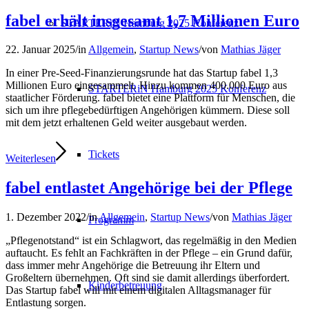
fabel erhält insgesamt 1,7 Millionen Euro
STARTERiN Hamburg 2025 Konferenz
22. Januar 2025
/
in
Allgemein
,
Startup News
/
von
Mathias Jäger
In einer Pre-Seed-Finanzierungsrunde hat das Startup fabel 1,3
Millionen Euro eingesammelt. Hinzu kommen 400.000 Euro aus
STARTERiN Hamburg 2025 Konferenz
staatlicher Förderung. fabel bietet eine Plattform für Menschen, die
sich um ihre pflegebedürftigen Angehörigen kümmern. Diese soll
mit dem jetzt erhaltenen Geld weiter ausgebaut werden.
Tickets
Weiterlesen
fabel entlastet Angehörige bei der Pflege
1. Dezember 2022
/
in
Allgemein
,
Startup News
/
von
Mathias Jäger
Programm
„Pflegenotstand“ ist ein Schlagwort, das regelmäßig in den Medien
auftaucht. Es fehlt an Fachkräften in der Pflege – ein Grund dafür,
dass immer mehr Angehörige die Betreuung ihr Eltern und
Großeltern übernehmen. Oft sind sie damit allerdings überfordert.
Kinderbetreuung
Das Startup fabel will mit einem digitalen Alltagsmanager für
Entlastung sorgen.