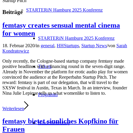
Startup Pitch
STARTERiN Hamburg 2025 Konferenz
Beiträge
femtasy creates sensual mental cinema
for women
STARTERiN Hamburg 2025 Konferenz
18. Februar 2020
/
in
general
,
HHStartups
,
Startup News
/
von
Sarah
Kondratowicz
Only recently, the Cologne-based startup company femtasy made
Tickets
positive headlines with a financing round in the seven-digit range.
Already in November the platform for erotic audio play for women
convinced the audience at the Reeperbahn Startup Pitch. The
reward: femtasy is part of our delegation, that will travel to the
SXSW festival in Austin, Texas in March. In an interview, founder
Nina Julie Lepique tells us what womenlike to listen to.
Programm
Weiterlesen
femtasy bietet sinnliches Kopfkino für
Kinderbetreuung
Frauen