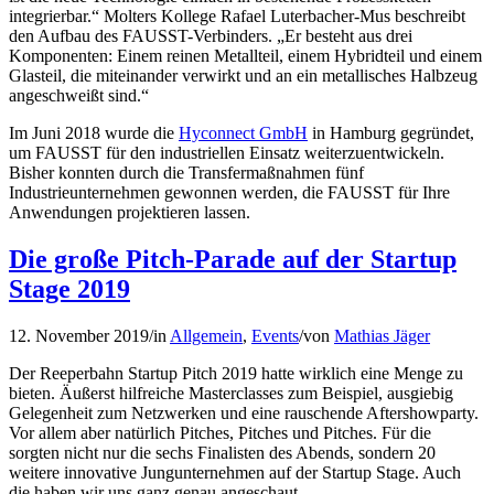
integrierbar.“ Molters Kollege Rafael Luterbacher-Mus beschreibt
den Aufbau des FAUSST-Verbinders. „Er besteht aus drei
Komponenten: Einem reinen Metallteil, einem Hybridteil und einem
Glasteil, die miteinander verwirkt und an ein metallisches Halbzeug
angeschweißt sind.“
Im Juni 2018 wurde die
Hyconnect GmbH
in Hamburg gegründet,
um FAUSST für den industriellen Einsatz weiterzuentwickeln.
Bisher konnten durch die Transfermaßnahmen fünf
Industrieunternehmen gewonnen werden, die FAUSST für Ihre
Anwendungen projektieren lassen.
Die große Pitch-Parade auf der Startup
Stage 2019
12. November 2019
/
in
Allgemein
,
Events
/
von
Mathias Jäger
Der Reeperbahn Startup Pitch 2019 hatte wirklich eine Menge zu
bieten. Äußerst hilfreiche Masterclasses zum Beispiel, ausgiebig
Gelegenheit zum Netzwerken und eine rauschende Aftershowparty.
Vor allem aber natürlich Pitches, Pitches und Pitches. Für die
sorgten nicht nur die sechs Finalisten des Abends, sondern 20
weitere innovative Jungunternehmen auf der Startup Stage. Auch
die haben wir uns ganz genau angeschaut.