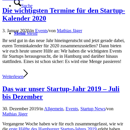
Suche
Die wichtigsten Termine für den Startup-
Kalender 2020
3. Januar 2020
/
in
Events
/
von
Mathias Jäger
Menü
Menü
Ihr seid gut in das neue Jahr hineingerutscht und jetzt gerade dabei,
euren Terminkalender für 2020 zusammenzustellen? Dann bieten
wir euch heute unsere Hilfe an: Wir haben die wichtigsten Events
für Startups herausgesucht, die in Hamburg und darüber hinaus
stattfinden. Eines ist schon sicher: Es wird eine Menge passieren!
Weiterlesen
Das war unser Startup-Jahr 2019 – Juli
bis Dezember
30. Dezember 2019
/
in
Allgemein
,
Events
,
Startup News
/
von
Mathias Jäger
Vergangene Woche haben wir für euch zusammengefasst, wie wir
die
erste Hälfte des Hamburger Startup-Jahres 2019
erlebt haben.