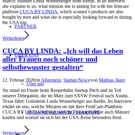
March: founder Linda Wonneberger from Berlin. In an interview
she explains to us, what mission she is aiming for with her femcare
platform
CUCA BY LINDA
, which women’s products are also
bought by men and what she is especially looking forward to during
the USA trip.
PARTNER
Weiterlesen
CUCA BY LINDA: „Ich will das Leben
ÜBER UNS
aller Frauen noch schöner und
selbstbewusster gestalten“
12. Februar 2020
/
in
Allgemein
,
Startup News
/
von
Mathias Jäger
Über uns
Sie stand im Finale beim Reeperbahn Startup Pitch und ist Teil
unserer Delegation, die im März zum SXSW Festival nach Austin,
Texas fährt: Gründerin Linda Wonneberger aus Berlin. Im Interview
erklärt sie uns, welche Mission sie mit ihrer FemCare-Plattform
CUCA BY LINDA verfolgt, welche Frauenprodukte auch Männer
10 JAHRE HAMBURG STARTUPS
kaufen und worauf sie sich bei der USA-Reise besonders freut.
Weiterlesen