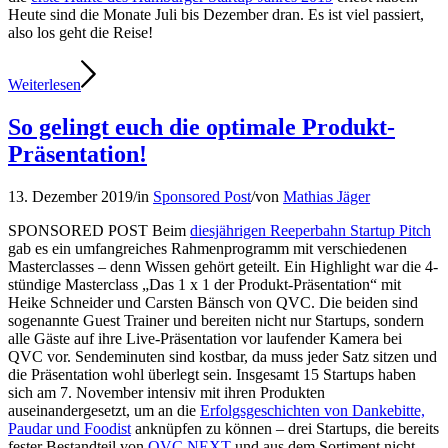
Heute sind die Monate Juli bis Dezember dran. Es ist viel passiert,
also los geht die Reise!
Weiterlesen
So gelingt euch die optimale Produkt-
Präsentation!
13. Dezember 2019
/
in
Sponsored Post
/
von
Mathias Jäger
SPONSORED POST Beim
diesjährigen Reeperbahn Startup Pitch
gab es ein umfangreiches Rahmenprogramm mit verschiedenen
Masterclasses – denn Wissen gehört geteilt. Ein Highlight war die 4-
stündige Masterclass „Das 1 x 1 der Produkt-Präsentation“ mit
Heike Schneider und Carsten Bänsch von QVC. Die beiden sind
sogenannte Guest Trainer und bereiten nicht nur Startups, sondern
alle Gäste auf ihre Live-Präsentation vor laufender Kamera bei
QVC vor. Sendeminuten sind kostbar, da muss jeder Satz sitzen und
die Präsentation wohl überlegt sein. Insgesamt 15 Startups haben
sich am 7. November intensiv mit ihren Produkten
auseinandergesetzt, um an die
Erfolgsgeschichten von Dankebitte,
Paudar und Foodist
anknüpfen zu können – drei Startups, die bereits
fester Bestandteil von
QVC NEXT
und aus dem Sortiment nicht