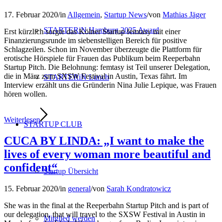
17. Februar 2020
/
in
Allgemein
,
Startup News
/
von
Mathias Jäger
STARTERiN Hamburg 2025 Award
Erst kürzlich sorgte das Kölner Startup femtasy mit einer
Finanzierungsrunde im siebenstelligen Bereich für positive
Schlagzeilen. Schon im November überzeugte die Plattform für
erotische Hörspiele für Frauen das Publikum beim Reeperbahn
Startup Pitch. Die Belohnung: femtasy ist Teil unserer Delegation,
die in März zum SXSW Festival in Austin, Texas fährt. Im
STARTERiN Lunch
Interview erzählt uns die Gründerin Nina Julie Lepique, was Frauen
hören wollen.
Weiterlesen
STARTUP CLUB
CUCA BY LINDA: „I want to make the
lives of every woman more beautiful and
confident“
Startup Übersicht
15. Februar 2020
/
in
general
/
von
Sarah Kondratowicz
She was in the final at the Reeperbahn Startup Pitch and is part of
our delegation, that will travel to the SXSW Festival in Austin in
Mitglied werden