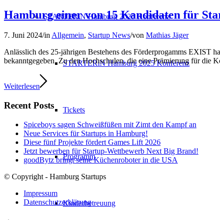
Hamburg einer von 15 Kandidaten für Star
STARTERiN Hamburg 2025 Konferenz
7. Juni 2024
/
in
Allgemein
,
Startup News
/
von
Mathias Jäger
Anlässlich des 25-jährigen Bestehens des Förderprogamms EXIST hat
bekanntgegeben. Zu den Hochschulen, die eine Prämierung für die Ko
STARTERiN Hamburg 2025 Konferenz
Weiterlesen
Recent Posts
Tickets
Spiceboys sagen Schweißfüßen mit Zimt den Kampf an
Neue Services für Startups in Hamburg!
Diese fünf Projekte fördert Games Lift 2026
Jetzt bewerben für Startup-Wettbewerb Next Big Brand!
Programm
goodBytz bringt seine Küchenroboter in die USA
© Copyright - Hamburg Startups
Impressum
Datenschutzerklärung
Kinderbetreuung