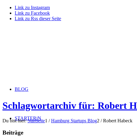
Link zu Instagram
Link zu Facebook
Link zu Rss dieser Seite
BLOG
Schlagwortarchiv für: Robert 
STARTERiN
Du bist hier:
Startseite
1
/
Hamburg Startups Blog
2
/
Robert Habeck
Beiträge