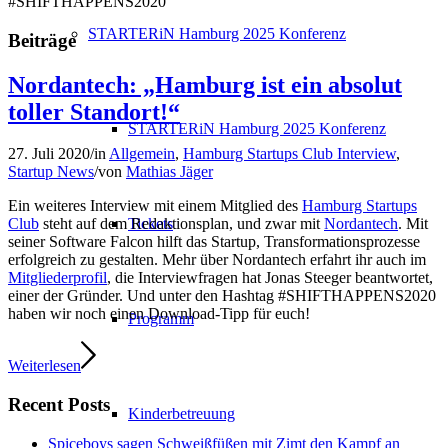
#SHIFTHAPPENS2020
STARTERiN Hamburg 2025 Konferenz
Beiträge
Nordantech: „Hamburg ist ein absolut
toller Standort!“
STARTERiN Hamburg 2025 Konferenz
27. Juli 2020
/
in
Allgemein
,
Hamburg Startups Club Interview
,
Startup News
/
von
Mathias Jäger
Ein weiteres Interview mit einem Mitglied des
Hamburg Startups
Tickets
Club
steht auf dem Redaktionsplan, und zwar mit
Nordantech
. Mit
seiner Software Falcon hilft das Startup, Transformationsprozesse
erfolgreich zu gestalten. Mehr über Nordantech erfahrt ihr auch im
Mitgliederprofil
, die Interviewfragen hat Jonas Steeger beantwortet,
einer der Gründer. Und unter den Hashtag #SHIFTHAPPENS2020
haben wir noch einen Download-Tipp für euch!
Programm
Weiterlesen
Recent Posts
Kinderbetreuung
Spiceboys sagen Schweißfüßen mit Zimt den Kampf an