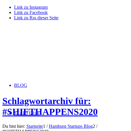
Link zu Instagram
Link zu Facebook
Link zu Rss dieser Seite
BLOG
Schlagwortarchiv für:
#SHIFTHAPPENS2020
STARTERiN
Du bist hier:
Startseite
1
/
Hamburg Startups Blog
2
/