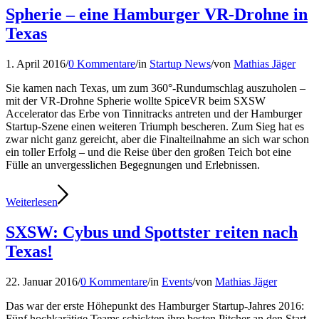
Spherie – eine Hamburger VR-Drohne in
Texas
1. April 2016
/
0 Kommentare
/
in
Startup News
/
von
Mathias Jäger
Sie kamen nach Texas, um zum 360°-Rundumschlag auszuholen –
mit der VR-Drohne Spherie wollte SpiceVR beim SXSW
Accelerator das Erbe von Tinnitracks antreten und der Hamburger
Startup-Szene einen weiteren Triumph bescheren. Zum Sieg hat es
zwar nicht ganz gereicht, aber die Finalteilnahme an sich war schon
ein toller Erfolg – und die Reise über den großen Teich bot eine
Fülle an unvergesslichen Begegnungen und Erlebnissen.
Weiterlesen
SXSW: Cybus und Spottster reiten nach
Texas!
22. Januar 2016
/
0 Kommentare
/
in
Events
/
von
Mathias Jäger
Das war der erste Höhepunkt des Hamburger Startup-Jahres 2016:
Fünf hochkarätige Teams schickten ihre besten Pitcher an den Start,