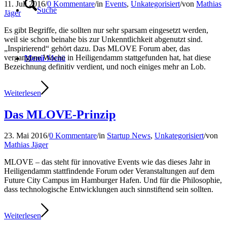
11. Juli 2016
/
0 Kommentare
/
in
Events
,
Unkategorisiert
/
von
Mathias
Suche
Jäger
Es gibt Begriffe, die sollten nur sehr sparsam eingesetzt werden,
weil sie schon beinahe bis zur Unkenntlichkeit abgenutzt sind.
„Inspirierend“ gehört dazu. Das MLOVE Forum aber, das
vergangene Woche in Heiligendamm stattgefunden hat, hat diese
Menü
Menü
Bezeichnung definitiv verdient, und noch einiges mehr an Lob.
Weiterlesen
Das MLOVE-Prinzip
23. Mai 2016
/
0 Kommentare
/
in
Startup News
,
Unkategorisiert
/
von
Mathias Jäger
MLOVE – das steht für innovative Events wie das dieses Jahr in
Heiligendamm stattfindende Forum oder Veranstaltungen auf dem
Future City Campus im Hamburger Hafen. Und für die Philosophie,
dass technologische Entwicklungen auch sinnstiftend sein sollten.
Weiterlesen