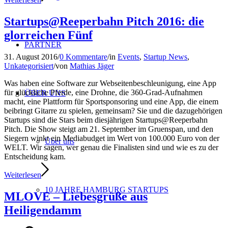
Startups@Reeperbahn Pitch 2016: die
glorreichen Fünf
PARTNER
31. August 2016
/
0 Kommentare
/
in
Events
,
Startup News
,
Unkategorisiert
/
von
Mathias Jäger
Was haben eine Software zur Webseitenbeschleunigung, eine App
für glückliche Pferde, eine Drohne, die 360-Grad-Aufnahmen
ÜBER UNS
macht, eine Plattform für Sportsponsoring und eine App, die einem
beibringt Gitarre zu spielen, gemeinsam? Sie und die dazugehörigen
Startups sind die Stars beim diesjährigen Startups@Reeperbahn
Pitch. Die Show steigt am 21. September im Gruenspan, und den
Siegern winkt ein Mediabudget im Wert von 100.000 Euro von der
Über uns
WELT. Wir sagen, wer genau die Finalisten sind und wie es zu der
Entscheidung kam.
Weiterlesen
10 JAHRE HAMBURG STARTUPS
MLOVE – Liebesgrüße aus
Heiligendamm