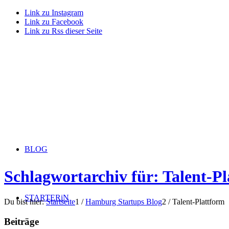
Link zu Instagram
Link zu Facebook
Link zu Rss dieser Seite
BLOG
Schlagwortarchiv für: Talent-P
STARTERiN
Du bist hier:
Startseite
1
/
Hamburg Startups Blog
2
/
Talent-Plattform
Beiträge