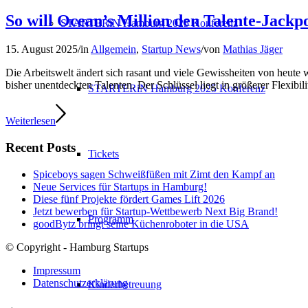
So will Ocean’s Million den Talente-Jackp
STARTERiN Hamburg 2025 Konferenz
15. August 2025
/
in
Allgemein
,
Startup News
/
von
Mathias Jäger
Die Arbeitswelt ändert sich rasant und viele Gewissheiten von heute
bisher unentdeckten Talenten. Der Schlüssel liegt in größerer Flexibi
STARTERiN Hamburg 2025 Konferenz
Weiterlesen
Recent Posts
Tickets
Spiceboys sagen Schweißfüßen mit Zimt den Kampf an
Neue Services für Startups in Hamburg!
Diese fünf Projekte fördert Games Lift 2026
Jetzt bewerben für Startup-Wettbewerb Next Big Brand!
Programm
goodBytz bringt seine Küchenroboter in die USA
© Copyright - Hamburg Startups
Impressum
Datenschutzerklärung
Kinderbetreuung