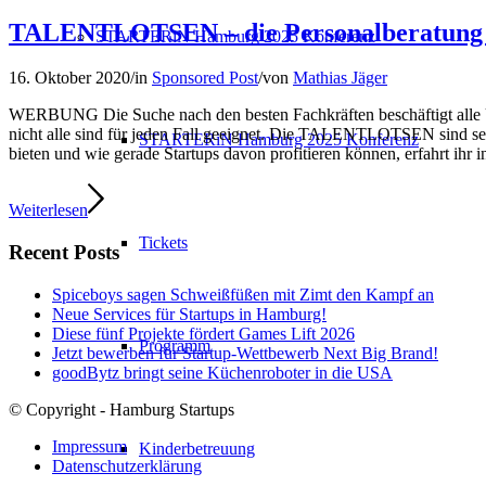
TALENTLOTSEN – die Personalberatung m
STARTERiN Hamburg 2025 Konferenz
16. Oktober 2020
/
in
Sponsored Post
/
von
Mathias Jäger
WERBUNG Die Suche nach den besten Fachkräften beschäftigt alle U
nicht alle sind für jeden Fall geeignet. Die TALENTLOTSEN
sind se
STARTERiN Hamburg 2025 Konferenz
bieten und wie gerade Startups davon profitieren können, erfahrt ihr i
Weiterlesen
Tickets
Recent Posts
Spiceboys sagen Schweißfüßen mit Zimt den Kampf an
Neue Services für Startups in Hamburg!
Diese fünf Projekte fördert Games Lift 2026
Programm
Jetzt bewerben für Startup-Wettbewerb Next Big Brand!
goodBytz bringt seine Küchenroboter in die USA
© Copyright - Hamburg Startups
Impressum
Kinderbetreuung
Datenschutzerklärung