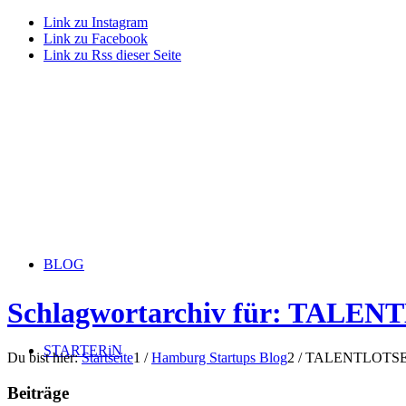
Link zu Instagram
Link zu Facebook
Link zu Rss dieser Seite
BLOG
Schlagwortarchiv für: TALE
STARTERiN
Du bist hier:
Startseite
1
/
Hamburg Startups Blog
2
/
TALENTLOTS
Beiträge