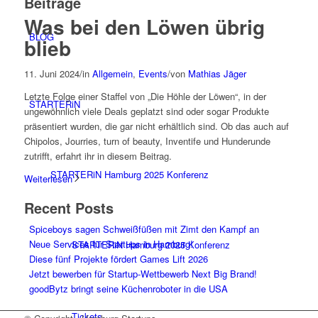
Beiträge
Was bei den Löwen übrig
BLOG
blieb
11. Juni 2024
/
in
Allgemein
,
Events
/
von
Mathias Jäger
Letzte Folge einer Staffel von „Die Höhle der Löwen“, in der
STARTERiN
ungewöhnlich viele Deals geplatzt sind oder sogar Produkte
präsentiert wurden, die gar nicht erhältlich sind. Ob das auch auf
Chipolos, Jourries, turn of beauty, Inventife und Hunderunde
zutrifft, erfahrt ihr in diesem Beitrag.
STARTERiN Hamburg 2025 Konferenz
Weiterlesen
Recent Posts
Spiceboys sagen Schweißfüßen mit Zimt den Kampf an
Neue Services für Startups in Hamburg!
STARTERiN Hamburg 2025 Konferenz
Diese fünf Projekte fördert Games Lift 2026
Jetzt bewerben für Startup-Wettbewerb Next Big Brand!
goodBytz bringt seine Küchenroboter in die USA
Tickets