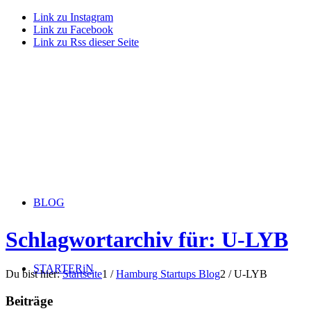
Link zu Instagram
Link zu Facebook
Link zu Rss dieser Seite
BLOG
Schlagwortarchiv für: U-LYB
STARTERiN
Du bist hier:
Startseite
1
/
Hamburg Startups Blog
2
/
U-LYB
Beiträge