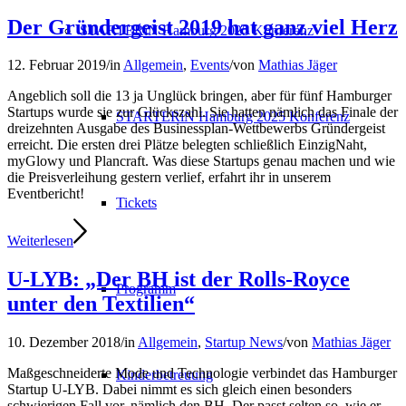
Der Gründergeist 2019 hat ganz viel Herz
STARTERiN Hamburg 2025 Konferenz
12. Februar 2019
/
in
Allgemein
,
Events
/
von
Mathias Jäger
Angeblich soll die 13 ja Unglück bringen, aber für fünf Hamburger
Startups wurde sie zur Glückszahl. Sie hatten nämlich das Finale der
STARTERiN Hamburg 2025 Konferenz
dreizehnten Ausgabe des Businessplan-Wettbewerbs Gründergeist
erreicht. Die ersten drei Plätze belegten schließlich EinzigNaht,
myGlowy und Plancraft. Was diese Startups genau machen und wie
die Preisverleihung gestern verlief, erfahrt ihr in unserem
Eventbericht!
Tickets
Weiterlesen
U-LYB: „Der BH ist der Rolls-Royce
Programm
unter den Textilien“
10. Dezember 2018
/
in
Allgemein
,
Startup News
/
von
Mathias Jäger
Maßgeschneiderte Mode und Technologie verbindet das Hamburger
Kinderbetreuung
Startup U-LYB. Dabei nimmt es sich gleich einen besonders
schwierigen Fall vor, nämlich den BH. Der passt selten so, wie er