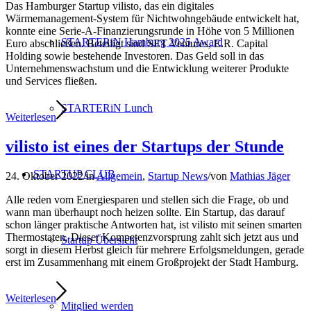
Das Hamburger Startup vilisto, das ein digitales
Wärmemanagement-System für Nichtwohngebäude entwickelt hat,
konnte eine Serie-A-Finanzierungsrunde in Höhe von 5 Millionen
STARTERiN Hamburg 2025 Award
Euro abschließen. Beteiligt sind SET Ventures, E.R. Capital
Holding sowie bestehende Investoren. Das Geld soll in das
Unternehmenswachstum und die Entwicklung weiterer Produkte
und Services fließen.
STARTERiN Lunch
Weiterlesen
vilisto ist eines der Startups der Stunde
STARTUP CLUB
24. Oktober 2022
/
in
Allgemein
,
Startup News
/
von
Mathias Jäger
Alle reden vom Energiesparen und stellen sich die Frage, ob und
wann man überhaupt noch heizen sollte. Ein Startup, das darauf
schon länger praktische Antworten hat, ist vilisto mit seinen smarten
Thermostaten. Dieser Kompetenzvorsprung zahlt sich jetzt aus und
Startup Übersicht
sorgt in diesem Herbst gleich für mehrere Erfolgsmeldungen, gerade
erst im Zusammenhang mit einem Großprojekt der Stadt Hamburg.
Weiterlesen
Mitglied werden