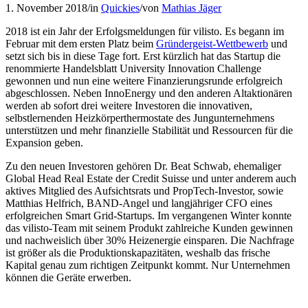
1. November 2018
/
in
Quickies
/
von
Mathias Jäger
2018 ist ein Jahr der Erfolgsmeldungen für vilisto. Es begann im
Februar mit dem ersten Platz beim
Gründergeist-Wettbewerb
und
setzt sich bis in diese Tage fort. Erst kürzlich hat das Startup die
renommierte Handelsblatt University Innovation Challenge
gewonnen und nun eine weitere Finanzierungsrunde erfolgreich
abgeschlossen. Neben InnoEnergy und den anderen Altaktionären
werden ab sofort drei weitere Investoren die innovativen,
selbstlernenden Heizkörperthermostate des Jungunternehmens
unterstützen und mehr finanzielle Stabilität und Ressourcen für die
Expansion geben.
Zu den neuen Investoren gehören Dr. Beat Schwab, ehemaliger
Global Head Real Estate der Credit Suisse und unter anderem auch
aktives Mitglied des Aufsichtsrats und PropTech-Investor, sowie
Matthias Helfrich, BAND-Angel und langjähriger CFO eines
erfolgreichen Smart Grid-Startups. Im vergangenen Winter konnte
das vilisto-Team mit seinem Produkt zahlreiche Kunden gewinnen
und nachweislich über 30% Heizenergie einsparen. Die Nachfrage
ist größer als die Produktionskapazitäten, weshalb das frische
Kapital genau zum richtigen Zeitpunkt kommt. Nur Unternehmen
können die Geräte erwerben.