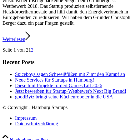
vilisto ist der frischgebackende Sieger beim Gründergeist-
Wettbewerb 2018. Das Startup produziert selbstlernende
Heizkörperthermostate und hilft damit, den Energieverbrauch in
Bürogebäuden zu reduzieren. Wir haben dem Gründer Christoph
Berger dazu ein paar Fragen gestellt.
Weiterlesen
Seite 1 von 2
1
2
Recent Posts
Spiceboys sagen Schweißfüßen mit Zimt den Kampf an
Neue Services für Startups in Hamburg!
Diese fünf Projekte fördert Games Lift 2026
Jetzt bewerben für Startup-Wettbewerb Next Big Brand!
goodBytz bringt seine Küchenroboter in die USA
© Copyright - Hamburg Startups
Impressum
Datenschutzerklärung
Nach oben scrollen