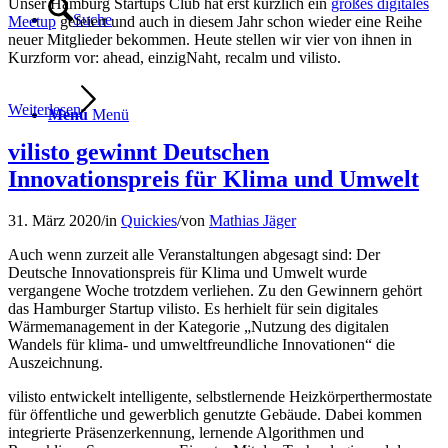
Unser Hamburg Startups Club hat erst kürzlich ein
großes digitales
Suche
Meetup
gefeiert und auch in diesem Jahr schon wieder eine Reihe
neuer Mitglieder bekommen. Heute stellen wir vier von ihnen in
Kurzform vor: ahead, einzigNaht, recalm und vilisto.
Weiterlesen
Menü
Menü
vilisto gewinnt Deutschen
Innovationspreis für Klima und Umwelt
31. März 2020
/
in
Quickies
/
von
Mathias Jäger
Auch wenn zurzeit alle Veranstaltungen abgesagt sind: Der
Deutsche Innovationspreis für Klima und Umwelt wurde
vergangene Woche trotzdem verliehen. Zu den Gewinnern gehört
das Hamburger Startup vilisto. Es herhielt für sein digitales
Wärmemanagement in der Kategorie „Nutzung des digitalen
Wandels für klima- und umweltfreundliche Innovationen“ die
Auszeichnung.
vilisto entwickelt intelligente, selbstlernende Heizkörperthermostate
für öffentliche und gewerblich genutzte Gebäude. Dabei kommen
integrierte Präsenzerkennung, lernende Algorithmen und