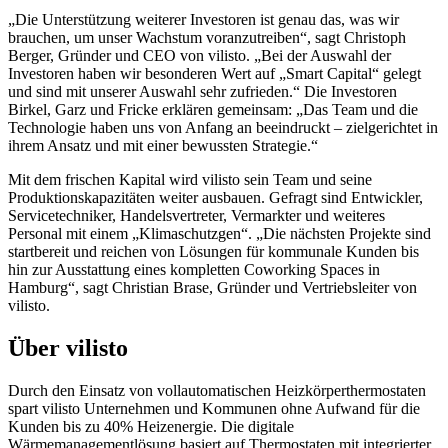
„Die Unterstützung weiterer Investoren ist genau das, was wir
brauchen, um unser Wachstum voranzutreiben“, sagt Christoph
Berger, Gründer und CEO von vilisto. „Bei der Auswahl der
Investoren haben wir besonderen Wert auf „Smart Capital“ gelegt
und sind mit unserer Auswahl sehr zufrieden.“ Die Investoren
Birkel, Garz und Fricke erklären gemeinsam: „Das Team und die
Technologie haben uns von Anfang an beeindruckt – zielgerichtet in
ihrem Ansatz und mit einer bewussten Strategie.“
Mit dem frischen Kapital wird vilisto sein Team und seine
Produktionskapazitäten weiter ausbauen. Gefragt sind Entwickler,
Servicetechniker, Handelsvertreter, Vermarkter und weiteres
Personal mit einem „Klimaschutzgen“. „Die nächsten Projekte sind
startbereit und reichen von Lösungen für kommunale Kunden bis
hin zur Ausstattung eines kompletten Coworking Spaces in
Hamburg“, sagt Christian Brase, Gründer und Vertriebsleiter von
vilisto.
Über vilisto
Durch den Einsatz von vollautomatischen Heizkörperthermostaten
spart vilisto Unternehmen und Kommunen ohne Aufwand für die
Kunden bis zu 40% Heizenergie. Die digitale
Wärmemanagementlösung basiert auf Thermostaten mit integrierter