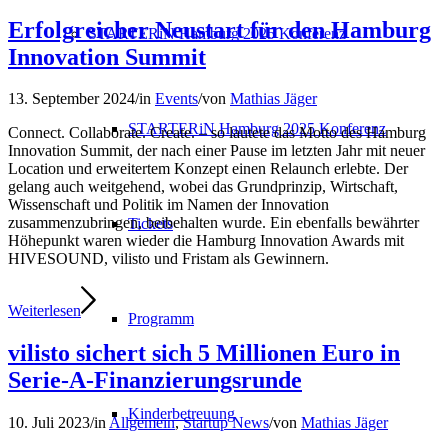
Erfolgreicher Neustart für den Hamburg
STARTERiN Hamburg 2025 Konferenz
Innovation Summit
13. September 2024
/
in
Events
/
von
Mathias Jäger
STARTERiN Hamburg 2025 Konferenz
Connect. Collaborate. Create. – so lautete das Motto des Hamburg
Innovation Summit, der nach einer Pause im letzten Jahr mit neuer
Location und erweitertem Konzept einen Relaunch erlebte. Der
gelang auch weitgehend, wobei das Grundprinzip, Wirtschaft,
Wissenschaft und Politik im Namen der Innovation
zusammenzubringen, beibehalten wurde. Ein ebenfalls bewährter
Tickets
Höhepunkt waren wieder die Hamburg Innovation Awards mit
HIVESOUND, vilisto und Fristam als Gewinnern.
Weiterlesen
Programm
vilisto sichert sich 5 Millionen Euro in
Serie-A-Finanzierungsrunde
Kinderbetreuung
10. Juli 2023
/
in
Allgemein
,
Startup News
/
von
Mathias Jäger