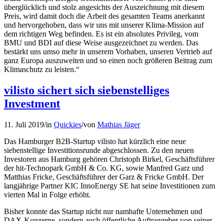
überglücklich und stolz angesichts der Auszeichnung mit diesem
Preis, wird damit doch die Arbeit des gesamten Teams anerkannt
und hervorgehoben, dass wir uns mit unserer Klima-Mission auf
dem richtigen Weg befinden. Es ist ein absolutes Privileg, vom
BMU und BDI auf diese Weise ausgezeichnet zu werden. Das
bestärkt uns umso mehr in unserem Vorhaben, unseren Vertrieb auf
ganz Europa auszuweiten und so einen noch größeren Beitrag zum
Klimaschutz zu leisten.“
vilisto sichert sich siebenstelliges
Investment
11. Juli 2019
/
in
Quickies
/
von
Mathias Jäger
Das Hamburger B2B-Startup vilisto hat kürzlich eine neue
siebenstellige Investitionsrunde abgeschlossen. Zu den neuen
Investoren aus Hamburg gehören Christoph Birkel, Geschäftsführer
der hit-Technopark GmbH & Co. KG, sowie Manfred Garz und
Matthias Fricke, Geschäftsführer der Garz & Fricke GmbH. Der
langjährige Partner KIC InnoEnergy SE hat seine Investitionen zum
vierten Mal in Folge erhöht.
Bisher konnte das Startup nicht nur namhafte Unternehmen und
DAX-Konzerne, sondern auch öffentliche Auftraggeber von seiner