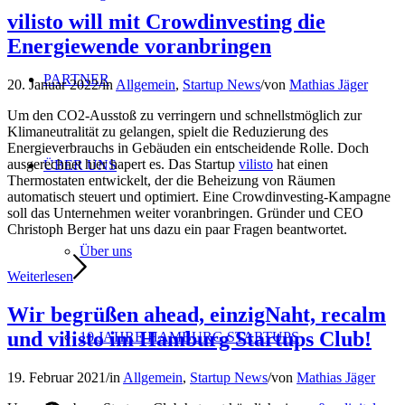
vilisto will mit Crowdinvesting die
Energiewende voranbringen
PARTNER
20. Januar 2022
/
in
Allgemein
,
Startup News
/
von
Mathias Jäger
Um den CO2-Ausstoß zu verringern und schnellstmöglich zur
Klimaneutralität zu gelangen, spielt die Reduzierung des
Energieverbrauchs in Gebäuden ein entscheidende Rolle. Doch
ausgerechnet hier hapert es. Das Startup
vilisto
hat einen
ÜBER UNS
Thermostaten entwickelt, der die Beheizung von Räumen
automatisch steuert und optimiert. Eine Crowdinvesting-Kampagne
soll das Unternehmen weiter voranbringen. Gründer und CEO
Christoph Berger hat uns dazu ein paar Fragen beantwortet.
Über uns
Weiterlesen
Wir begrüßen ahead, einzigNaht, recalm
und vilisto im Hamburg Startups Club!
10 JAHRE HAMBURG STARTUPS
19. Februar 2021
/
in
Allgemein
,
Startup News
/
von
Mathias Jäger