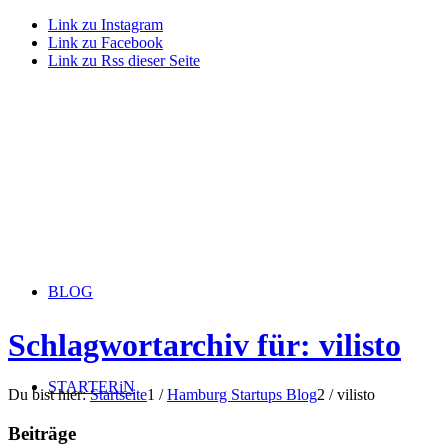
Link zu Instagram
Link zu Facebook
Link zu Rss dieser Seite
BLOG
Schlagwortarchiv für: vilisto
STARTERiN
Du bist hier:
Startseite
1
/
Hamburg Startups Blog
2
/
vilisto
Beiträge