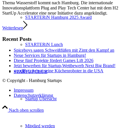
Thema Wasserstoff kommt nach Hamburg. Die internationale
Innovationsplattform Plug and Play Tech Center hat mit dem H2
StartUp Accelerator eine neue Initiative dazu angekündigt.
STARTERiN Hamburg 2025 Award
Weiterlesen
Recent Posts
STARTERiN Lunch
Spiceboys sagen Schweißfüßen mit Zimt den Kampf an
Neue Services für Startups in Hamburg!
Diese fünf Projekte fördert Games Lift 2026
Jetzt bewerben für Startup-Wettbewerb Next Big Brand!
goodBytz bringt seine Küchenroboter in die USA
STARTUP CLUB
© Copyright - Hamburg Startups
Impressum
Datenschutzerklärung
Startup Übersicht
Nach oben scrollen
Mitglied werden