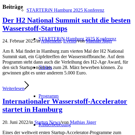
Beiträge
STARTERiN Hamburg 2025 Konferenz
Der H2 National Summit sucht die besten
Wasserstoff-Startups
STARTERiN Hamburg 2025 Konferenz
24. Februar 2025
/
in
Allgemein
,
Events
/
von
Mathias Jäger
Am 8. Mai findet in Hamburg zum vierten Mal der H2 National
Summit statt, ein Gipfeltreffen der Wasserstoffbranche. Auf dem
Programm steht dann auch die Verleihung des H2-Age Award, für
Tickets
den sich Startups noch bis zum 28. März bewerben können. Zu
gewinnen gibt es unter anderem 5.000 Euro.
Weiterlesen
Programm
Internationaler Wasserstoff-Accelerator
startet in Hamburg
20. Juni 2022
/
in
Startup News
/
von
Mathias Jäger
Kinderbetreuung
Eines der weltweit ersten Startup-Accelerator-Programme zum