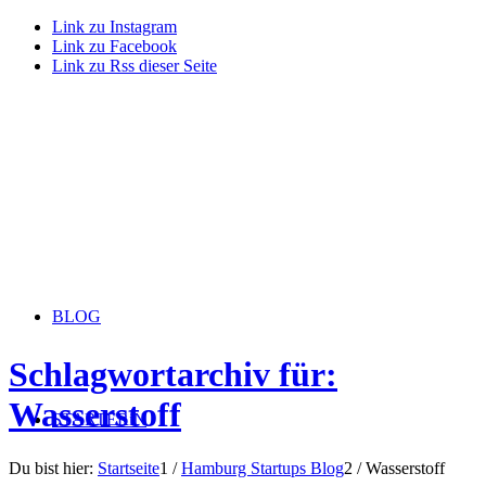
Link zu Instagram
Link zu Facebook
Link zu Rss dieser Seite
BLOG
Schlagwortarchiv für:
Wasserstoff
STARTERiN
Du bist hier:
Startseite
1
/
Hamburg Startups Blog
2
/
Wasserstoff