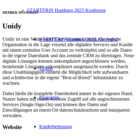
STARTERiN Hamburg 2025 Konferenz
MEMBER SPOTLIGHT
Unidy
Unidy ist eine White-label User Account Lösung, die jegliche
STARTERiN Hamburg 2025 Konferenz
Organisation in die Lage versetzt alle digitalen Services und Kanäle
mit einem zentralen User Account zu verknüpfen und so alle Daten
in die eigene Datenbank und das zentrale CRM zu übertragen. Neue
digitale Lösungen können unkompliziert angeschlossen werden,
bestehende Lösungen unkompliziert ausgetauscht werden. Durch
Tickets
diese Unabhängigkeit entsteht die Möglichkeit sehr aufwandsarm
und schrittweise in die eigene “Best-of-Breed” Infrastruktur zu
wachsen.
Dabei bleibt die komplette Datenhoheit immer in der eigenen Hand.
Programm
Nutzer haben mit einem Account Zugriff auf alle angeschlossenen
Services (Single-Sign-On) und können ihre Daten und
Einwilligungen an einem Ort datenschutzkonform und transparent
verwalten.
Kinderbetreuung
Website