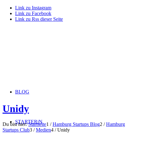
Link zu Instagram
Link zu Facebook
Link zu Rss dieser Seite
BLOG
Unidy
STARTERiN
Du bist hier:
Startseite
1
/
Hamburg Startups Blog
2
/
Hamburg
Startups Club
3
/
Medien
4
/
Unidy