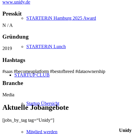
www.unidy.de
Presskit
STARTERiN Hamburg 2025 Award
N / A
Gründung
STARTERiN Lunch
2019
Hashtags
#saas #becomeaplatform #bestofbreed #dataownership
STARTUP CLUB
Branche
Media
Startup Übersicht
Aktuelle Jobangebote
[jobs_by_tag tag=“Unidy“]
Unidy
Mitglied werden