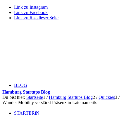
Link zu Instagram
Link zu Facebook
Link zu Rss dieser Seite
BLOG
Hamburg Startups Blog
Du bist hier:
Startseite
1
/
Hamburg Startups Blog
2
/
Quickies
3
/
Wunder Mobility verstärkt Präsenz in Lateinamerika
STARTERiN