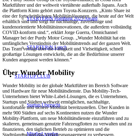
Marktführer und der weltweit viertälteste außerhalb Japans. Auch
die Plattform Kinto gehört zum Toyota-Konzzern. „Kinto Share ist
eine der fortschrittlichsten Mobilitätslösungen, die heute auf der Welt
STARTERiN Hamburg 2025 Award
erhältlich sind und sorgt für nachhaltige, zuverlässige und
kundenorientierte Mobilitätsinnovationen, die außerdem vollständig
COVID-konform sind.“, erklärt Jorge Guerra, Omnichannel
Manager bei der Purdy Motor Group. „Wunder Mobilität hat ein
umfängliches Verständnis der Mobilitätstrends auf der ganzen Welt.
STARTERiN Lunch
Das Team verfügt über die Fähigkeit und Vielseitigkeit, schnell
großartige Lösungen entwickeln, die an die Bedürfnisse unserer
Kunden angepasst werden können.”
Über Wunder Mobility
STARTUP CLUB
Wunder Mobility ist der globale Marktführer im Bereich Software
und Hardware für neue Mobilitätsdienste. Das Mobility-Tech-
Unternehmen bietet White-Label-Lösungen, die es Unternehmen,
Startups und Städten weltweit ermöglichen, nachhaltige,
Startup Übersicht
komfortable und sichere Mobilität bereitzustellen. Über Kunden in
mehr 900 Städten auf sechs Kontinenten nutzen die Wunder
Mobility-Plattform, um neue Mobilitätsdienste einzuführen und zu
skalieren, gemeinsam genutzte Fahrzeugflotten zu verwalten und zu
finanzieren, den täglichen Betrieb zu optimieren und die
Mitglied werden
Stadtplanung und das Verkehrsmanagement zu verbessern.