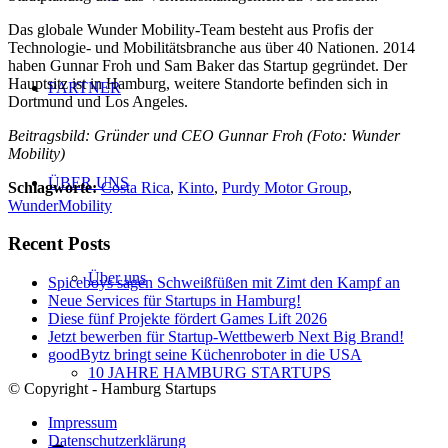
Das globale Wunder Mobility-Team besteht aus Profis der
Technologie- und Mobilitätsbranche aus über 40 Nationen. 2014
haben Gunnar Froh und Sam Baker das Startup gegründet. Der
Hauptsitz ist in Hamburg, weitere Standorte befinden sich in
PARTNER
Dortmund und Los Angeles.
Beitragsbild: Gründer und CEO Gunnar Froh (Foto: Wunder
Mobility)
ÜBER UNS
Schlagworte:
Costa Rica
,
Kinto
,
Purdy Motor Group
,
WunderMobility
Recent Posts
Über uns
Spiceboys sagen Schweißfüßen mit Zimt den Kampf an
Neue Services für Startups in Hamburg!
Diese fünf Projekte fördert Games Lift 2026
Jetzt bewerben für Startup-Wettbewerb Next Big Brand!
goodBytz bringt seine Küchenroboter in die USA
10 JAHRE HAMBURG STARTUPS
© Copyright - Hamburg Startups
Impressum
Datenschutzerklärung