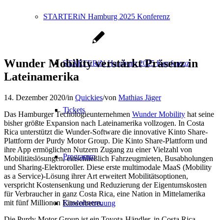
STARTERiN Hamburg 2025 Konferenz
Wunder Mobility verstärkt Präsenz in
STARTERiN Hamburg 2025 Konferenz
Lateinamerika
14. Dezember 2020
/
in
Quickies
/
von
Mathias Jäger
Tickets
Das Hamburger Techologieunternehmen
Wunder Mobility
hat seine
bisher größte Expansion nach Lateinamerika vollzogen. In Costa
Rica unterstützt die Wunder-Software die innovative Kinto Share-
Plattform der Purdy Motor Group. Die Kinto Share-Plattform und
ihre App ermöglichen Nutzern Zugang zu einer Vielzahl von
Programm
Mobilitätslösungen, einschließlich Fahrzeugmieten, Busabholungen
und Sharing-Elektroroller. Diese erste multimodale MaaS (Mobility
as a Service)-Lösung ihrer Art erweitert Mobilitätsoptionen,
verspricht Kostensenkung und Reduzierung der Eigentumskosten
für Verbraucher in ganz Costa Rica, eine Nation in Mittelamerika
mit fünf Millionen Einwohnern.
Kinderbetreuung
Die Purdy Motor Group ist ein Toyota-Händler, in Costa Rica