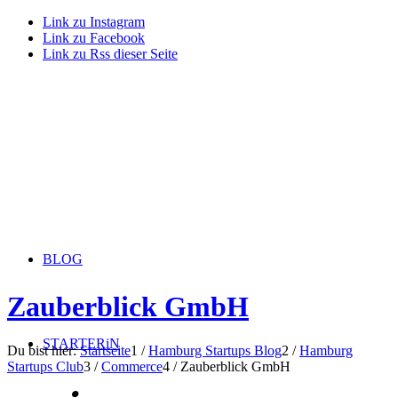
Link zu Instagram
Link zu Facebook
Link zu Rss dieser Seite
BLOG
Zauberblick GmbH
STARTERiN
Du bist hier:
Startseite
1
/
Hamburg Startups Blog
2
/
Hamburg
Startups Club
3
/
Commerce
4
/
Zauberblick GmbH