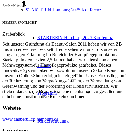
Zauberblick
STARTERiN Hamburg 2025 Konferenz
MEMBER SPOTLIGHT
Zauberblick
STARTERiN Hamburg 2025 Konferenz
Seit unserer Gründung als Beauty-Salon 2011 haben wir von ZB
uns immer weiterentwickelt. Heute sehen wir uns trotz unserer
langjährigen Erfahrung im Bereich der Hautpflegeproduktion als
Start-Up. In den letzten 2,5 Jahren haben wir intensiv an einem
Mehrwegsystem für Hautpflegeprodukte gearbeitet. Dieses
Tickets
innovative System haben wir sowohl in unserem Salon als auch in
unserem Online-Shop erfolgreich eingeführt. Unser Fokus liegt auf
der Reduzierung von Verpackungsabfällen, der Vermeidung von
Greenwashing und der Förderung der Kreislaufwirtschaft. Wir
streben danach, die Beauty-Branche nachhaltiger zu gestalten und
Programm
dabei eine transformative Rolle einzunehmen.
Website
www.zauberblick-hamburg.de
Kinderbetreuung
Gründung