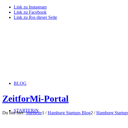
Link zu Instagram
Link zu Facebook
Link zu Rss dieser Seite
BLOG
ZeitforMi-Portal
STARTERiN
Du bist hier:
Startseite
1
/
Hamburg Startups Blog
2
/
Hamburg Startup