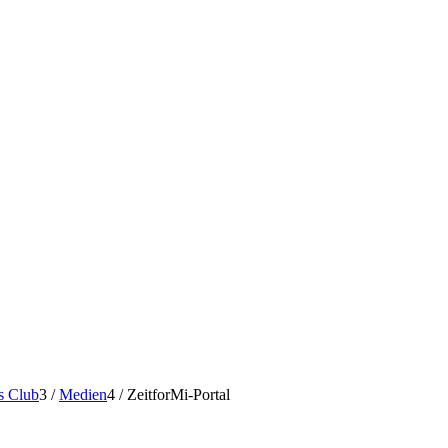
s Club
3
/
Medien
4
/
ZeitforMi-Portal