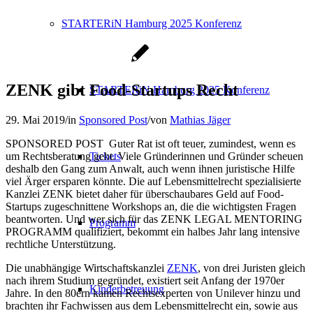
STARTERiN Hamburg 2025 Konferenz
ZENK gibt Food-Startups Recht
STARTERiN Hamburg 2025 Konferenz
29. Mai 2019
/
in
Sponsored Post
/
von
Mathias Jäger
SPONSORED POST Guter Rat ist oft teuer, zumindest, wenn es
um Rechtsberatung geht. Viele Gründerinnen und Gründer scheuen
Tickets
deshalb den Gang zum Anwalt, auch wenn ihnen juristische Hilfe
viel Ärger ersparen könnte. Die auf Lebensmittelrecht spezialisierte
Kanzlei ZENK bietet daher für überschaubares Geld auf Food-
Startups zugeschnittene Workshops an, die die wichtigsten Fragen
beantworten. Und wer sich für das ZENK LEGAL MENTORING
Programm
PROGRAMM qualifiziert, bekommt ein halbes Jahr lang intensive
rechtliche Unterstützung.
Die unabhängige Wirtschaftskanzlei
ZENK
, von drei Juristen gleich
nach ihrem Studium gegründet, existiert seit Anfang der 1970er
Kinderbetreuung
Jahre. In den 80ern kamen Rechtsexperten von Unilever hinzu und
brachten ihr Fachwissen aus dem Lebensmittelrecht ein, sowie aus