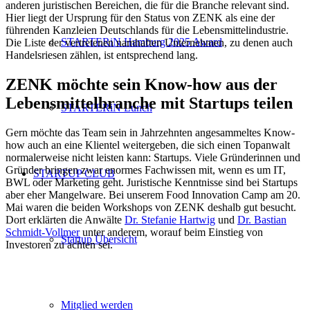
anderen juristischen Bereichen, die für die Branche relevant sind.
Hier liegt der Ursprung für den Status von ZENK als eine der
führenden Kanzleien Deutschlands für die Lebensmittelindustrie.
STARTERiN Hamburg 2025 Award
Die Liste der vertretenen namhaften Unternehmen, zu denen auch
Handelsriesen zählen, ist entsprechend lang.
ZENK möchte sein Know-how aus der
Lebensmittelbranche mit Startups teilen
STARTERiN Lunch
Gern möchte das Team sein in Jahrzehnten angesammeltes Know-
how auch an eine Klientel weitergeben, die sich einen Topanwalt
normalerweise nicht leisten kann: Startups. Viele Gründerinnen und
Gründer bringen zwar enormes Fachwissen mit, wenn es um IT,
STARTUP CLUB
BWL oder Marketing geht. Juristische Kenntnisse sind bei Startups
aber eher Mangelware. Bei unserem Food Innovation Camp am 20.
Mai waren die beiden Workshops von ZENK deshalb gut besucht.
Dort erklärten die Anwälte
Dr. Stefanie Hartwig
und
Dr. Bastian
Schmidt-Vollmer
unter anderem, worauf beim Einstieg von
Startup Übersicht
Investoren zu achten sei.
Mitglied werden