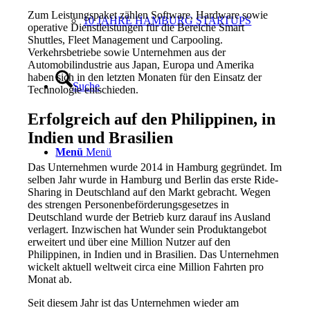
Zum Leistungspaket zählen Software, Hardware sowie
10 JAHRE HAMBURG STARTUPS
operative Dienstleistungen für die Bereiche Smart
Shuttles, Fleet Management und Carpooling.
Verkehrsbetriebe sowie Unternehmen aus der
Automobilindustrie aus Japan, Europa und Amerika
haben sich in den letzten Monaten für den Einsatz der
Suche
Technologie entschieden.
Erfolgreich auf den Philippinen, in
Indien und Brasilien
Menü
Menü
Das Unternehmen wurde 2014 in Hamburg gegründet. Im
selben Jahr wurde in Hamburg und Berlin das erste Ride-
Sharing in Deutschland auf den Markt gebracht. Wegen
des strengen Personenbeförderungsgesetzes in
Deutschland wurde der Betrieb kurz darauf ins Ausland
verlagert. Inzwischen hat Wunder sein Produktangebot
erweitert und über eine Million Nutzer auf den
Philippinen, in Indien und in Brasilien. Das Unternehmen
wickelt aktuell weltweit circa eine Million Fahrten pro
Monat ab.
Seit diesem Jahr ist das Unternehmen wieder am