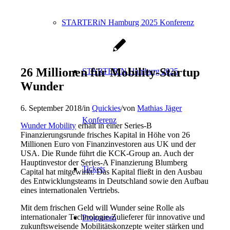
STARTERiN Hamburg 2025 Konferenz
26 Millionen für Mobility-Startup
STARTERiN Hamburg 2025
Wunder
6. September 2018
/
in
Quickies
/
von
Mathias Jäger
Konferenz
Wunder Mobility
erhält in einer Series-B
Finanzierungsrunde frisches Kapital in Höhe von 26
Millionen Euro von Finanzinvestoren aus UK und der
USA. Die Runde führt die KCK-Group an. Auch der
Hauptinvestor der Series-A Finanzierung Blumberg
Tickets
Capital hat mitgewirkt. Das Kapital fließt in den Ausbau
des Entwicklungsteams in Deutschland sowie den Aufbau
eines internationalen Vertriebs.
Mit dem frischen Geld will Wunder seine Rolle als
internationaler Technologie-Zulieferer für innovative und
Programm
zukunftsweisende Mobilitätskonzepte weiter stärken und