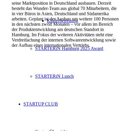
seine Marktposition in Deutschland ausbauen. Derzeit
besteht das Wunder-Team aus global 70 Mitarbeitern, die
in vier Büros in Asien, Deutschland und Südamerika
arbeiten. Geplant ist der Ausbau um weitere 100 Personen
Kinderbetreuung
in den nächsten zwölf Monaten – vor allem im Bereich
der Produktentwicklung am deutschen Standort in
Hamburg. Im Fokus der weiteren Aktivitäten steht eine
Verdreifachung der internen Softwareentwicklung sowie
der Aufbau eines internationalen Vertriebs.
STARTERiN Hamburg 2025 Award
STARTERiN Lunch
STARTUP CLUB