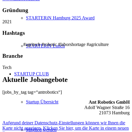
Gründung
STARTERiN Hamburg 2025 Award
2021
Hashtags
#agritech #robotic #laborshortage #agriculture
STARTERiN Lunch
Branche
Tech
STARTUP CLUB
Aktuelle Jobangebote
[jobs_by_tag tag=“antrobotics“]
Startup Übersicht
Ant Robotics GmbH
Adolf Wagner Straße 16
21073 Hamburg
Aufgrund deiner Datenschutz-Einstellungen können wir Ihnen die
Karte nicht anzeigen. Klicken Sie hier, um die Karte in einem neuen
Mitglied werden