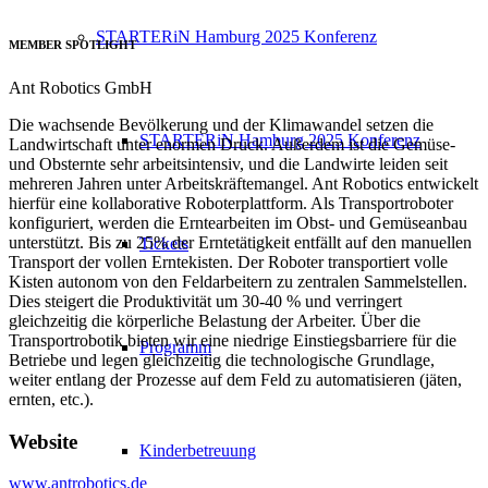
STARTERiN Hamburg 2025 Konferenz
MEMBER SPOTLIGHT
Ant Robotics GmbH
Die wachsende Bevölkerung und der Klimawandel setzen die
STARTERiN Hamburg 2025 Konferenz
Landwirtschaft unter enormen Druck. Außerdem ist die Gemüse-
und Obsternte sehr arbeitsintensiv, und die Landwirte leiden seit
mehreren Jahren unter Arbeitskräftemangel. Ant Robotics entwickelt
hierfür eine kollaborative Roboterplattform. Als Transportroboter
konfiguriert, werden die Erntearbeiten im Obst- und Gemüseanbau
unterstützt. Bis zu 25% der Erntetätigkeit entfällt auf den manuellen
Tickets
Transport der vollen Erntekisten. Der Roboter transportiert volle
Kisten autonom von den Feldarbeitern zu zentralen Sammelstellen.
Dies steigert die Produktivität um 30-40 % und verringert
gleichzeitig die körperliche Belastung der Arbeiter. Über die
Transportrobotik bieten wir eine niedrige Einstiegsbarriere für die
Programm
Betriebe und legen gleichzeitig die technologische Grundlage,
weiter entlang der Prozesse auf dem Feld zu automatisieren (jäten,
ernten, etc.).
Website
Kinderbetreuung
www.antrobotics.de