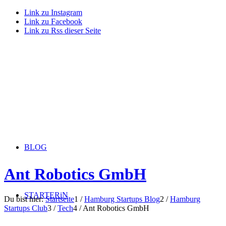
Link zu Instagram
Link zu Facebook
Link zu Rss dieser Seite
BLOG
Ant Robotics GmbH
STARTERiN
Du bist hier:
Startseite
1
/
Hamburg Startups Blog
2
/
Hamburg
Startups Club
3
/
Tech
4
/
Ant Robotics GmbH