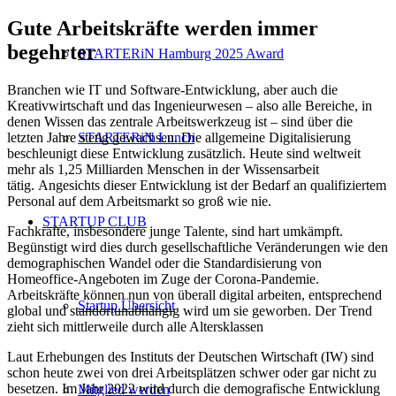
Gute Arbeitskräfte werden immer
begehrter
STARTERiN Hamburg 2025 Award
Branchen wie IT und Software-Entwicklung, aber auch die
Kreativwirtschaft und das Ingenieurwesen – also alle Bereiche, in
denen Wissen das zentrale Arbeitswerkzeug ist – sind über die
letzten Jahre stetig gewachsen. Die allgemeine Digitalisierung
STARTERiN Lunch
beschleunigt diese Entwicklung zusätzlich. Heute sind weltweit
mehr als 1,25 Milliarden Menschen in der Wissensarbeit
tätig. Angesichts dieser Entwicklung ist der Bedarf an qualifiziertem
Personal auf dem Arbeitsmarkt so groß wie nie.
STARTUP CLUB
Fachkräfte, insbesondere junge Talente, sind hart umkämpft.
Begünstigt wird dies durch gesellschaftliche Veränderungen wie den
demographischen Wandel oder die Standardisierung von
Homeoffice-Angeboten im Zuge der Corona-Pandemie.
Arbeitskräfte können nun von überall digital arbeiten, entsprechend
Startup Übersicht
global und standortunabhängig wird um sie geworben. Der Trend
zieht sich mittlerweile durch alle Altersklassen
Laut Erhebungen des Instituts der Deutschen Wirtschaft (IW) sind
schon heute zwei von drei Arbeitsplätzen schwer oder gar nicht zu
besetzen. Im Jahr 2022 wird durch die demografische Entwicklung
Mitglied werden