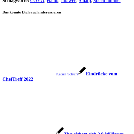
Schlagworte:
COYO
,
Haiilo
,
Jubiwee
,
Smarp
,
Social Intranet
Das könnte Dich auch interessieren
Eindrücke vom
Katrin Schurz
ChefTreff 2022