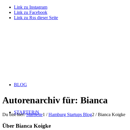
Link zu Instagram
Link zu Facebook
Link zu Rss dieser Seite
BLOG
Autorenarchiv für: Bianca
STARTERiN
Du bist hier:
Startseite
1
/
Hamburg Startups Blog
2
/
Bianca Koigke
Über
Bianca Koigke