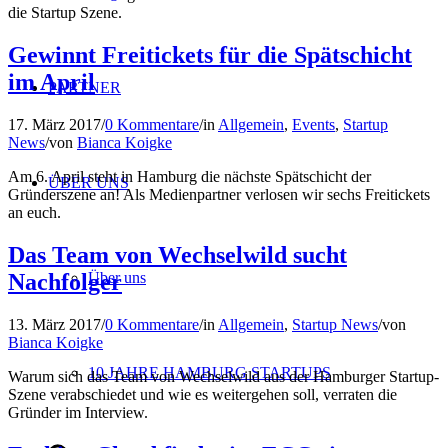
die Startup Szene.
Gewinnt Freitickets für die Spätschicht
im April
PARTNER
17. März 2017
/
0 Kommentare
/
in
Allgemein
,
Events
,
Startup
News
/
von
Bianca Koigke
Am 6. April steht in Hamburg die nächste Spätschicht der
ÜBER UNS
Gründerszene an! Als Medienpartner verlosen wir sechs Freitickets
an euch.
Das Team von Wechselwild sucht
Nachfolger
Über uns
13. März 2017
/
0 Kommentare
/
in
Allgemein
,
Startup News
/
von
Bianca Koigke
10 JAHRE HAMBURG STARTUPS
Warum sich das Team von Wechselwild aus der Hamburger Startup-
Szene verabschiedet und wie es weitergehen soll, verraten die
Gründer im Interview.