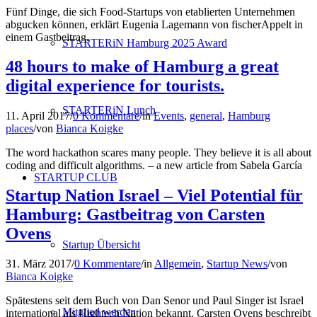
Fünf Dinge, die sich Food-Startups von etablierten Unternehmen
abgucken können, erklärt Eugenia Lagemann von fischerAppelt in
einem Gastbeitrag.
STARTERiN Hamburg 2025 Award
48 hours to make of Hamburg a great
digital experience for tourists.
STARTERiN Lunch
11. April 2017
/
0 Kommentare
/
in
Events
,
general
,
Hamburg
places
/
von
Bianca Koigke
The word hackathon scares many people. They believe it is all about
coding and difficult algorithms. – a new article from Sabela García
STARTUP CLUB
Startup Nation Israel – Viel Potential für
Hamburg: Gastbeitrag von Carsten
Ovens
Startup Übersicht
31. März 2017
/
0 Kommentare
/
in
Allgemein
,
Startup News
/
von
Bianca Koigke
Spätestens seit dem Buch von Dan Senor und Paul Singer ist Israel
Mitglied werden
international als Hightech Nation bekannt. Carsten Ovens beschreibt