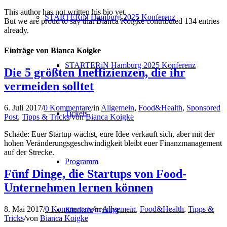
This author has not written his bio yet.
STARTERiN Hamburg 2025 Konferenz
But we are proud to say that
Bianca Koigke
contributed 134 entries
already.
Einträge von Bianca Koigke
STARTERiN Hamburg 2025 Konferenz
Die 5 größten Ineffizienzen, die ihr
vermeiden solltet
6. Juli 2017
/
0 Kommentare
/
in
Allgemein
,
Food&Health
,
Sponsored
Tickets
Post
,
Tipps & Tricks
/
von
Bianca Koigke
Schade: Euer Startup wächst, eure Idee verkauft sich, aber mit der
hohen Veränderungsgeschwindigkeit bleibt euer Finanzmanagement
auf der Strecke.
Programm
Fünf Dinge, die Startups von Food-
Unternehmen lernen können
8. Mai 2017
/
0 Kommentare
/
in
Allgemein
,
Food&Health
,
Tipps &
Kinderbetreuung
Tricks
/
von
Bianca Koigke