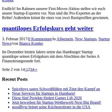
Koigke
Endlich! Im Rahmen unserer First-Mover-Aktion stellen wir euch
unsere Startup-Experten vor. Nun sind die Pro-Experten an der
Reihe! Außerdem könnt ihr eines von zwei Basisprofilen gewinnen.
quantilopes Erfolgskurs geht weiter
3. Februar 2017
/
0 Kommentare
/
in
Allgemein
,
New Startups
,
Startup
News
/
von
Bianca Koigke
Im Dezember letzten Jahres setzte das Hamburger Startup
quantilope seinen Erfolgskurs mit dem Abschluss der Series A
Finanzierungsrunde fort.
Seite 2 von 14
‹
1
2
3
4
›
»
Recent Posts
Spiceboys sagen Schweißfüßen mit Zimt den Kampf an
Neue Services für Startups in Hamburg!
Diese fünf Projekte fördert Games Lift 2026
Jetzt bewerben für Startup-Wettbewerb Next Big Brand!
goodBytz bringt seine Küchenroboter in die USA