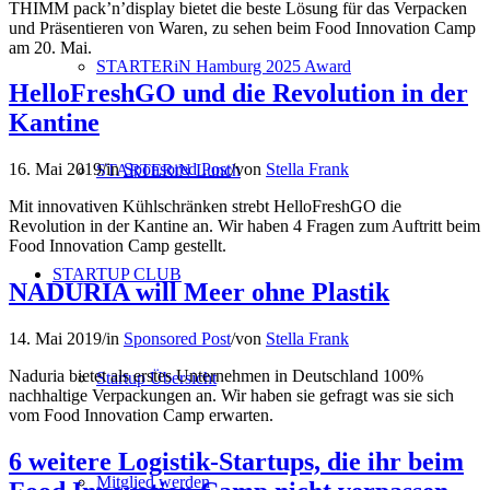
THIMM pack’n’display bietet die beste Lösung für das Verpacken
und Präsentieren von Waren, zu sehen beim Food Innovation Camp
am 20. Mai.
STARTERiN Hamburg 2025 Award
HelloFreshGO und die Revolution in der
Kantine
16. Mai 2019
/
in
Sponsored Post
/
von
Stella Frank
STARTERiN Lunch
Mit innovativen Kühlschränken strebt HelloFreshGO die
Revolution in der Kantine an. Wir haben 4 Fragen zum Auftritt beim
Food Innovation Camp gestellt.
STARTUP CLUB
NADURIA will Meer ohne Plastik
14. Mai 2019
/
in
Sponsored Post
/
von
Stella Frank
Naduria bietet als erstes Unternehmen in Deutschland 100%
Startup Übersicht
nachhaltige Verpackungen an. Wir haben sie gefragt was sie sich
vom Food Innovation Camp erwarten.
6 weitere Logistik-Startups, die ihr beim
Mitglied werden