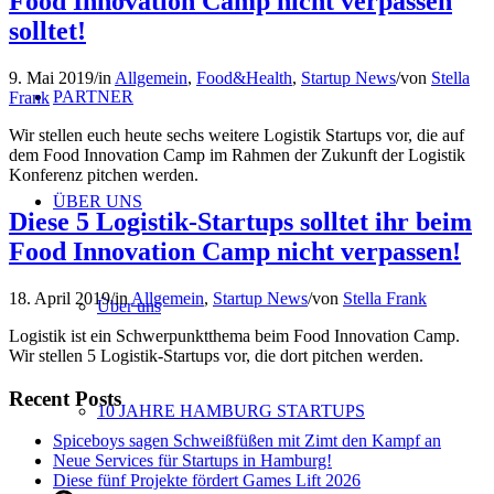
Food Innovation Camp nicht verpassen
solltet!
9. Mai 2019
/
in
Allgemein
,
Food&Health
,
Startup News
/
von
Stella
PARTNER
Frank
Wir stellen euch heute sechs weitere Logistik Startups vor, die auf
dem Food Innovation Camp im Rahmen der Zukunft der Logistik
Konferenz pitchen werden.
ÜBER UNS
Diese 5 Logistik-Startups solltet ihr beim
Food Innovation Camp nicht verpassen!
18. April 2019
/
in
Allgemein
,
Startup News
/
von
Stella Frank
Über uns
Logistik ist ein Schwerpunktthema beim Food Innovation Camp.
Wir stellen 5 Logistik-Startups vor, die dort pitchen werden.
Recent Posts
10 JAHRE HAMBURG STARTUPS
Spiceboys sagen Schweißfüßen mit Zimt den Kampf an
Neue Services für Startups in Hamburg!
Diese fünf Projekte fördert Games Lift 2026