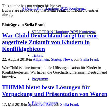
This author has not written his bio yet.
STARTERiN Hamburg 2025 Konferenz
But we are proud to say that
Stella Frank
contributed 6 entries
already.
Einträge von Stella Frank
STARTERiN Hamburg 2025 Konferenz
War Child Deutschland sorgt für eine
angstfreie Zukunft von Kindern in
Konfliktgebieten
Tickets
22. August 2019
/
in
Allgemein
,
Startup News
/
von
Stella Frank
War Child ist eine internationale Hilfsorganisation für Kinder in
Konfliktgebieten. Wir haben die Geschäftsführerinnen Deutschland
interviewt.
Programm
THIMM bietet beste Lösungen für
Verpackung und Präsentation von Waren
Kinderbetreuung
17. Mai 2019
/
in
Sponsored Post
/
von
Stella Frank