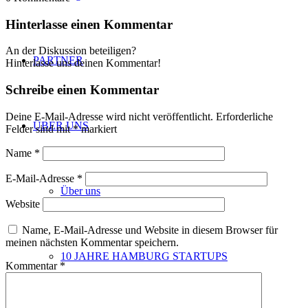
Hinterlasse einen Kommentar
An der Diskussion beteiligen?
PARTNER
Hinterlasse uns deinen Kommentar!
Schreibe einen Kommentar
Deine E-Mail-Adresse wird nicht veröffentlicht.
Erforderliche
ÜBER UNS
Felder sind mit
*
markiert
Name
*
E-Mail-Adresse
*
Über uns
Website
Name, E-Mail-Adresse und Website in diesem Browser für
meinen nächsten Kommentar speichern.
10 JAHRE HAMBURG STARTUPS
Kommentar
*