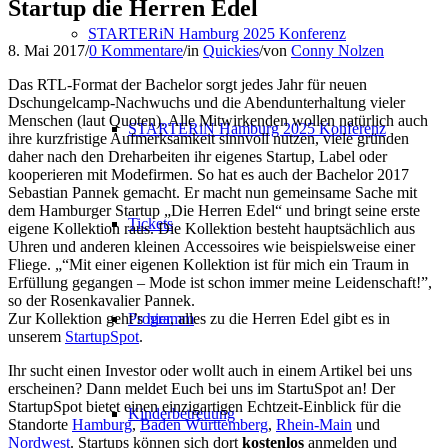
Startup die Herren Edel
STARTERiN Hamburg 2025 Konferenz
8. Mai 2017
/
0 Kommentare
/
in
Quickies
/
von
Conny Nolzen
Das RTL-Format der Bachelor sorgt jedes Jahr für neuen
Dschungelcamp-Nachwuchs und die Abendunterhaltung vieler
Menschen (laut Quoten). Alle Mitwirkenden wollen natürlich auch
STARTERiN Hamburg 2025 Konferenz
ihre kurzfristige Aufmerksamkeit sinnvoll nutzen, viele gründen
daher nach den Dreharbeiten ihr eigenes Startup, Label oder
kooperieren mit Modefirmen. So hat es auch der Bachelor 2017
Sebastian Pannek gemacht. Er macht nun gemeinsame Sache mit
dem Hamburger Startup „Die Herren Edel“ und bringt seine erste
Tickets
eigene Kollektion raus. Die Kollektion besteht hauptsächlich aus
Uhren und anderen kleinen Accessoires wie beispielsweise einer
Fliege. „“Mit einer eigenen Kollektion ist für mich ein Traum in
Erfüllung gegangen – Mode ist schon immer meine Leidenschaft!”,
so der Rosenkavalier Pannek.
Zur Kollektion geht’s
hier
, alles zu die Herren Edel gibt es in
Programm
unserem
StartupSpot
.
Ihr sucht einen Investor oder wollt auch in einem Artikel bei uns
erscheinen? Dann meldet Euch bei uns im StartuSpot an! Der
StartupSpot bietet einen einzigartigen Echtzeit-Einblick für die
Kinderbetreuung
Standorte
Hamburg
,
Baden Württemberg
,
Rhein-Main
und
Nordwest
. Startups können sich dort
kostenlos
anmelden und