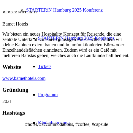
STARTERiN Hamburg 2025 Konferenz
MEMBER SPOTLIGHT
Bamet Hotels
Wir bieten ein neues Hospitality Konzept für Reisende, die eine
STARTERiN Hamburg 2025 Konferenz
zentrale Unterkunft zu einem günstigen Preis suchen, indem wir
kleine Kabinen extern bauen und in umfunktionierten Büro- oder
Einzelhandelsflächen einrichten. Zudem wird es ein Café mit
mehreren Baristas geben, welches auch die Laufkundschaft bedient.
Website
Tickets
www.bamethotels.com
Gründung
Programm
2021
Hashtags
Kinderbetreuung
#hotel, #accommodations, #coffee, #capsule