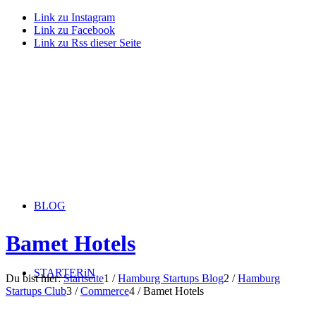
Link zu Instagram
Link zu Facebook
Link zu Rss dieser Seite
BLOG
Bamet Hotels
STARTERiN
Du bist hier:
Startseite
1
/
Hamburg Startups Blog
2
/
Hamburg
Startups Club
3
/
Commerce
4
/
Bamet Hotels