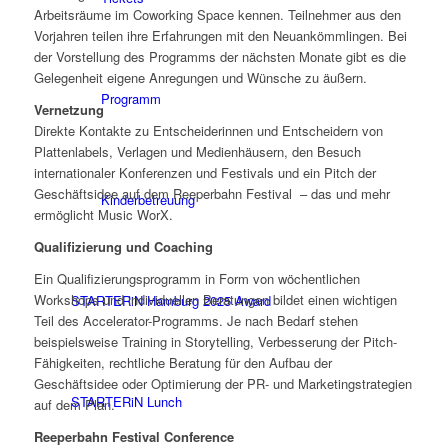
Arbeitsräume im Coworking Space kennen. Teilnehmer aus den
Vorjahren teilen ihre Erfahrungen mit den Neuankömmlingen. Bei
der Vorstellung des Programms der nächsten Monate gibt es die
Gelegenheit eigene Anregungen und Wünsche zu äußern.
Programm
Vernetzung
Direkte Kontakte zu Entscheiderinnen und Entscheidern von
Plattenlabels, Verlagen und Medienhäusern, den Besuch
internationaler Konferenzen und Festivals und ein Pitch der
Geschäftsidee auf dem Reeperbahn Festival – das und mehr
Kinderbetreuung
ermöglicht Music WorX.
Qualifizierung und Coaching
Ein Qualifizierungsprogramm in Form von wöchentlichen
Workshops und individuellen Beratungen bildet einen wichtigen
STARTERiN Hamburg 2025 Award
Teil des Accelerator-Programms. Je nach Bedarf stehen
beispielsweise Training in Storytelling, Verbesserung der Pitch-
Fähigkeiten, rechtliche Beratung für den Aufbau der
Geschäftsidee oder Optimierung der PR- und Marketingstrategien
STARTERiN Lunch
auf dem Plan.
Reeperbahn Festival Conference