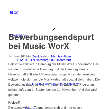
BLOG
Bewerbungsendspurt
STARTERiN
bei Music WorX
14. Juni 2018
/
in
Quickies
/
von
Mathias Jäger
STARTERiN Hamburg 2025 Konferenz
Seit 2014 existiert in Hamburg der Music WorX Accelerator. Das
von der Kulturbehörde Hamburg und der Hamburg Kreativ
Gesellschaft initiierte Förderprogramm gehört zu den wenigen
weltweit, die sich auf die Musikwirtschaft spezialisiert haben. Die
STARTERiN Hamburg 2025 Konferenz
Bewerbungsphase geht am 17. Juni zu Ende, das Programm
selbst läuft vom 3. September bis 30. November. Und das wird
geboten:
Kick-off
Die ausgewählten Teams lernen sich und ihre neuen
Tickets