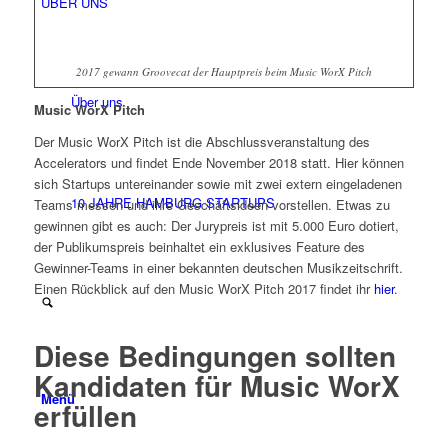
ÜBER UNS
2017 gewann Groovecat der Hauptpreis beim Music WorX Pitch
Über uns
Music WorX Pitch
Der Music WorX Pitch ist die Abschlussveranstaltung des
Accelerators und findet Ende November 2018 statt. Hier können
sich Startups untereinander sowie mit zwei extern eingeladenen
10 JAHRE HAMBURG STARTUPS
Teams messen und ihre Geschäftsideen vorstellen. Etwas zu
gewinnen gibt es auch: Der Jurypreis ist mit 5.000 Euro dotiert,
der Publikumspreis beinhaltet ein exklusives Feature des
Gewinner-Teams in einer bekannten deutschen Musikzeitschrift.
Einen Rückblick auf den Music WorX Pitch 2017 findet ihr
hier
.
Diese Bedingungen sollten
Kandidaten für Music WorX
Menü
erfüllen