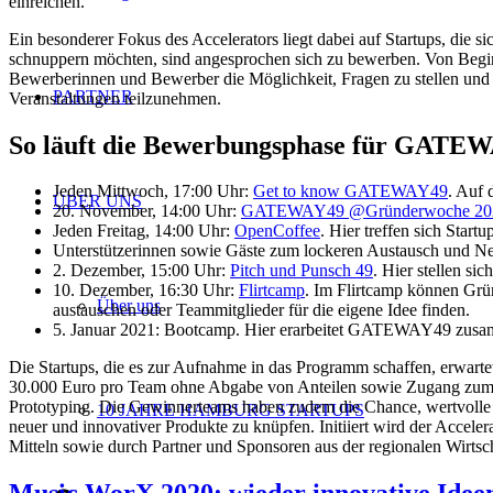
einreichen.
Ein besonderer Fokus des Accelerators liegt dabei auf Startups, die 
schnuppern möchten, sind angesprochen sich zu bewerben. Von Beginn a
Bewerberinnen und Bewerber die Möglichkeit, Fragen zu stellen und d
PARTNER
Veranstaltungen teilzunehmen.
So läuft die Bewerbungsphase für GATE
Jeden Mittwoch, 17:00 Uhr:
Get to know GATEWAY49
. Auf 
ÜBER UNS
20. November, 14:00 Uhr:
GATEWAY49 @Gründerwoche 20
Jeden Freitag, 14:00 Uhr:
OpenCoffee
. Hier treffen sich Sta
Unterstützerinnen sowie Gäste zum lockeren Austausch und N
2. Dezember, 15:00 Uhr:
Pitch und Punsch 49
. Hier stellen si
10. Dezember, 16:30 Uhr:
Flirtcamp
. Im Flirtcamp können Grün
Über uns
austauschen oder Teammitglieder für die eigene Idee finden.
5. Januar 2021: Bootcamp. Hier erarbeitet GATEWAY49 zusammen
Die Startups, die es zur Aufnahme in das Programm schaffen, erwarte
30.000 Euro pro Team ohne Abgabe von Anteilen sowie Zugang zum
Prototyping. Die Gewinnerteams haben zudem die Chance, wertvolle 
10 JAHRE HAMBURG STARTUPS
neuer und innovativer Produkte zu knüpfen. Initiiert wird der Acce
Mitteln sowie durch Partner und Sponsoren aus der regionalen Wirtsc