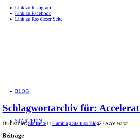
Link zu Instagram
Link zu Facebook
Link zu Rss dieser Seite
BLOG
Schlagwortarchiv für: Accelerat
STARTERiN
Du bist hier:
Startseite
1
/
Hamburg Startups Blog
2
/
Accelerator
Beiträge