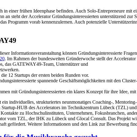
sich in einer frühen Ideenphase befinden. Auch Solo-Entrepreneure mit 
n steht der Accelerator Gründungsinteressierten unterstützend zur Sei
as Programm vorab kennenzulernen. Auch potenzielle Unterstützerinnen
WAY49
dieser Informationsveranstaltung können Gründungsinteressierte Fragen
20
. Im Rahmen der bundesweiten Gründerwoche stellt der Accelerato
rtups, das GATEWAY49-Team, Unterstützer und
etzwerken.
ch die 12 Startups der ersten beiden Runden vor.
dungsinteressierte spannende Geschäftsmöglichkeiten mit den Cluster-
 mit Gründungsinteressierten ein klares Konzept für ihre Idee, mit 
t ein individuelles, strukturiertes neunmonatiges Coaching-, Mentorin
 Startup-HUB des Accelerators im Technikzentrum Lübeck (TZL) und 
Kontakte zu Hochschulinstituten, Unternehmen, Fokusbranchen, andere
lerator vom TZL, der IHK zu Lübeck und Glocal Consult. Das Projekt 
haft gefördert. Weitere Informationen und den Link zur Bewerbung find