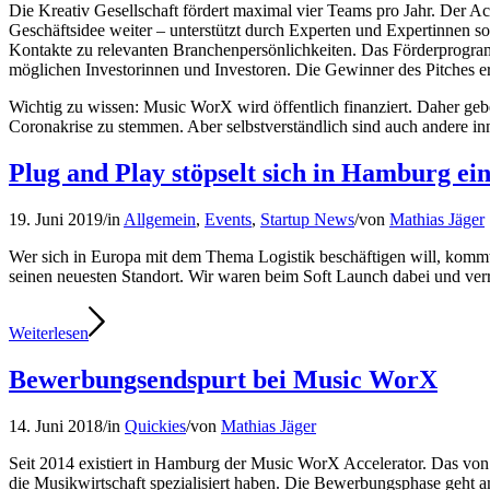
Die Kreativ Gesellschaft fördert maximal vier Teams pro Jahr. Der A
Geschäftsidee weiter – unterstützt durch Experten und Expertinnen
Kontakte zu relevanten Branchenpersönlichkeiten. Das Förderprogra
möglichen Investorinnen und Investoren. Die Gewinner des Pitches erh
Wichtig zu wissen: Music WorX wird öffentlich finanziert. Daher geb
Coronakrise zu stemmen. Aber selbstverständlich sind auch andere 
Plug and Play stöpselt sich in Hamburg ei
19. Juni 2019
/
in
Allgemein
,
Events
,
Startup News
/
von
Mathias Jäger
Wer sich in Europa mit dem Thema Logistik beschäftigen will, kommt a
seinen neuesten Standort. Wir waren beim Soft Launch dabei und ve
Weiterlesen
Bewerbungsendspurt bei Music WorX
14. Juni 2018
/
in
Quickies
/
von
Mathias Jäger
Seit 2014 existiert in Hamburg der Music WorX Accelerator. Das von
die Musikwirtschaft spezialisiert haben. Die Bewerbungsphase geht 