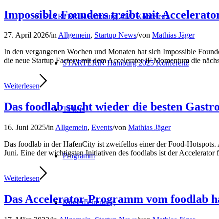
Impossible Founders treibt mit Accelera
STARTERiN Hamburg 2025 Konferenz
27. April 2026
/
in
Allgemein
,
Startup News
/
von
Mathias Jäger
In den vergangenen Wochen und Monaten hat sich Impossible Founders a
die neue Startup Factory mit dem Accelerator iF Momentum die nächs
STARTERiN Hamburg 2025 Konferenz
Weiterlesen
Das foodlab sucht wieder die besten Gastr
Tickets
16. Juni 2025
/
in
Allgemein
,
Events
/
von
Mathias Jäger
Das foodlab in der HafenCity ist zweifellos einer der Food-Hotspots
Juni. Eine der wichtigsten Initiativen des foodlabs ist der Accelerat
Programm
Weiterlesen
Das Accelerator-Programm vom foodlab hat
Kinderbetreuung