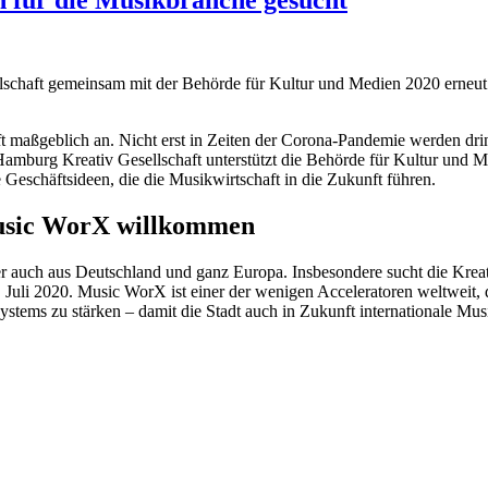
 für die Musikbranche gesucht
schaft gemeinsam mit der Behörde für Kultur und Medien 2020 erneut 
ft maßgeblich an. Nicht erst in Zeiten der Corona-Pandemie werden dr
Hamburg Kreativ Gesellschaft unterstützt die Behörde für Kultur und
e Geschäftsideen, die die Musikwirtschaft in die Zukunft führen.
Music WorX willkommen
uch aus Deutschland und ganz Europa. Insbesondere sucht die Kreativ
uli 2020. Music WorX ist einer der wenigen Acceleratoren weltweit, di
tems zu stärken – damit die Stadt auch in Zukunft internationale Musi