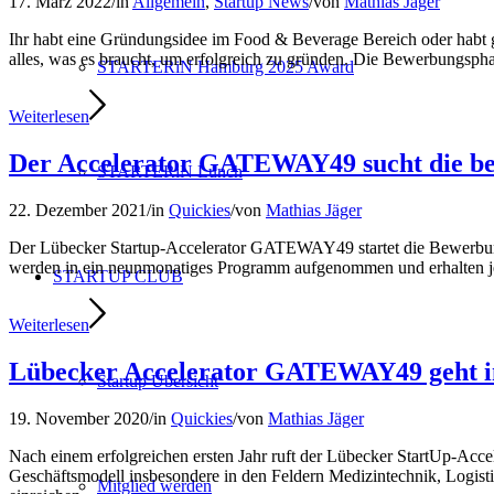
17. März 2022
/
in
Allgemein
,
Startup News
/
von
Mathias Jäger
Ihr habt eine Gründungsidee im Food & Beverage Bereich oder habt
alles, was es braucht, um erfolgreich zu gründen. Die Bewerbungsph
STARTERiN Hamburg 2025 Award
Weiterlesen
Der Accelerator GATEWAY49 sucht die bes
STARTERiN Lunch
22. Dezember 2021
/
in
Quickies
/
von
Mathias Jäger
Der Lübecker Startup-Accelerator GATEWAY49 startet die Bewerbungs
werden in ein neunmonatiges Programm aufgenommen und erhalten je
STARTUP CLUB
Weiterlesen
Lübecker Accelerator GATEWAY49 geht in
Startup Übersicht
19. November 2020
/
in
Quickies
/
von
Mathias Jäger
Nach einem erfolgreichen ersten Jahr ruft der Lübecker StartUp-Ac
Geschäftsmodell insbesondere in den Feldern Medizintechnik, Logisti
Mitglied werden