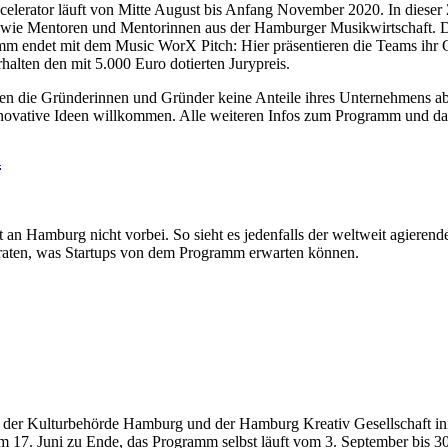
ccelerator läuft von Mitte August bis Anfang November 2020. In dieser
 sowie Mentoren und Mentorinnen aus der Hamburger Musikwirtschaft. 
mm endet mit dem Music WorX Pitch: Hier präsentieren die Teams ihr
alten den mit 5.000 Euro dotierten Jurypreis.
en die Gründerinnen und Gründer keine Anteile ihres Unternehmens ab.
innovative Ideen willkommen. Alle weiteren Infos zum Programm und d
n
n Hamburg nicht vorbei. So sieht es jedenfalls der weltweit agierende
rraten, was Startups von dem Programm erwarten können.
 der Kulturbehörde Hamburg und der Hamburg Kreativ Gesellschaft init
am 17. Juni zu Ende, das Programm selbst läuft vom 3. September bis 