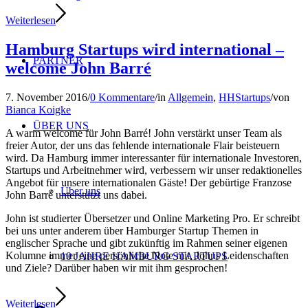
Weiterlesen
Hamburg Startups wird international –
PARTNER
welcome John Barré
7. November 2016
/
0 Kommentare
/
in
Allgemein
,
HHStartups
/
von
Bianca Koigke
ÜBER UNS
A warm welcome für John Barré! John verstärkt unser Team als
freier Autor, der uns das fehlende internationale Flair beisteuern
wird. Da Hamburg immer interessanter für internationale Investoren,
Startups und Arbeitnehmer wird, verbessern wir unser redaktionelles
Angebot für unsere internationalen Gäste! Der gebürtige Franzose
Über uns
John Barré unterstützt uns dabei.
John ist studierter Übersetzer und Online Marketing Pro. Er schreibt
bei uns unter anderem über Hamburger Startup Themen in
englischer Sprache und gibt zukünftig im Rahmen seiner eigenen
Kolumne immer eine persönliche Note mit. Johns Leidenschaften
10 JAHRE HAMBURG STARTUPS
und Ziele? Darüber haben wir mit ihm gesprochen!
Weiterlesen