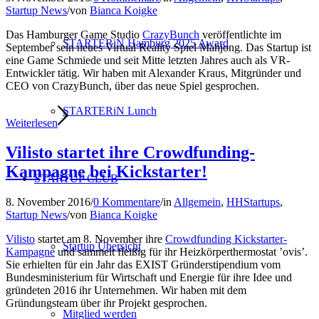
Startup News
/
von
Bianca Koigke
Das Hamburger Game Studio
CrazyBunch
veröffentlichte im
STARTERiN Hamburg 2025 Award
September sein neues Virtual Reality Spiel Mahjong. Das Startup ist
eine Game Schmiede und seit Mitte letzten Jahres auch als VR-
Entwickler tätig. Wir haben mit Alexander Kraus, Mitgründer und
CEO von CrazyBunch, über das neue Spiel gesprochen.
STARTERiN Lunch
Weiterlesen
Vilisto startet ihre Crowdfunding-
Kampagne bei Kickstarter!
STARTUP CLUB
8. November 2016
/
0 Kommentare
/
in
Allgemein
,
HHStartups
,
Startup News
/
von
Bianca Koigke
Vilisto
startet am 8. November ihre
Crowdfunding Kickstarter-
Startup Übersicht
Kampagne
und sammelt fleißig für ihr Heizkörperthermostat ’ovis’.
Sie erhielten für ein Jahr das EXIST Gründerstipendium vom
Bundesministerium für Wirtschaft und Energie für ihre Idee und
gründeten 2016 ihr Unternehmen. Wir haben mit dem
Gründungsteam über ihr Projekt gesprochen.
Mitglied werden