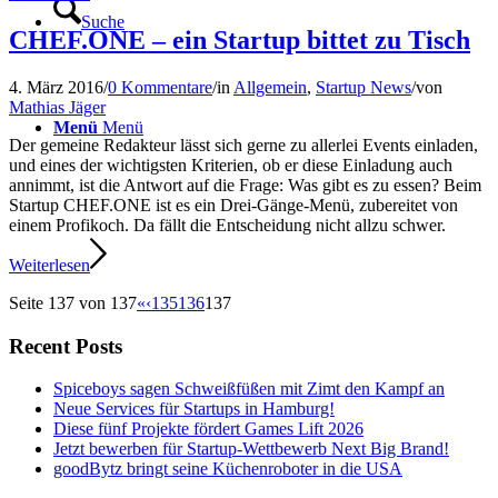
Suche
CHEF.ONE – ein Startup bittet zu Tisch
4. März 2016
/
0 Kommentare
/
in
Allgemein
,
Startup News
/
von
Mathias Jäger
Menü
Menü
Der gemeine Redakteur lässt sich gerne zu allerlei Events einladen,
und eines der wichtigsten Kriterien, ob er diese Einladung auch
annimmt, ist die Antwort auf die Frage: Was gibt es zu essen? Beim
Startup CHEF.ONE ist es ein Drei-Gänge-Menü, zubereitet von
einem Profikoch. Da fällt die Entscheidung nicht allzu schwer.
Weiterlesen
Seite 137 von 137
«
‹
135
136
137
Recent Posts
Spiceboys sagen Schweißfüßen mit Zimt den Kampf an
Neue Services für Startups in Hamburg!
Diese fünf Projekte fördert Games Lift 2026
Jetzt bewerben für Startup-Wettbewerb Next Big Brand!
goodBytz bringt seine Küchenroboter in die USA