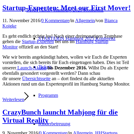
Startup-Experten: Meet our First Mover!
STARTERiN Hamburg 2025 Konferenz
11. November 2016
/
0 Kommentare
/
in
Allgemein
/
von
Bianca
Koigke
Es geht endlich richtig los! Nach einer dreimonatigen Testphase
STARTERiN Hamburg 2025 Konferenz
gehen die
Startup-Experten
bei uns im
Hamburg Startup
Monitor
offiziell an den Start!
Wie wir bereits angekündigt haben, wollen wir Euch die Experten
vorstellen, die sich bereits für Euch eingetragen haben. Dies ist Teil
Tickets
unserer
Launch-Aktion
bis Dezember 2016.
Willst Du als Experte
ebenfalls gesondert vorgestellt werden? Dann schau
dir unsere
Übersichtsseite
an – dort findest du alle aktuellen
Aktionen rund um das Expertenprofil im Hamburg Startup Monitor.
Programm
Weiterlesen
CrazyBunch launcht Mahjong für die
Virtual Reality
Kinderbetreuung
9. November 2016
/
0 Kommentare
/
in
Allgemein
,
HHStartups
,