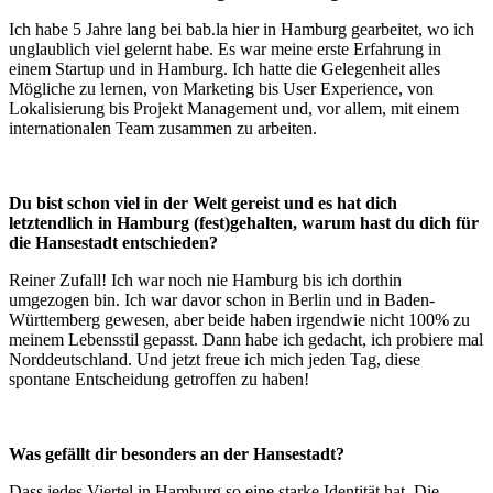
Ich habe 5 Jahre lang bei bab.la hier in Hamburg gearbeitet, wo ich
unglaublich viel gelernt habe. Es war meine erste Erfahrung in
einem Startup und in Hamburg. Ich hatte die Gelegenheit alles
Mögliche zu lernen, von Marketing bis User Experience, von
Lokalisierung bis Projekt Management und, vor allem, mit einem
internationalen Team zusammen zu arbeiten.
Du bist schon viel in der Welt gereist und es hat dich
letztendlich in Hamburg (fest)gehalten, warum hast du dich für
die Hansestadt entschieden?
Reiner Zufall! Ich war noch nie Hamburg bis ich dorthin
umgezogen bin. Ich war davor schon in Berlin und in Baden-
Württemberg gewesen, aber beide haben irgendwie nicht 100% zu
meinem Lebensstil gepasst. Dann habe ich gedacht, ich probiere mal
Norddeutschland. Und jetzt freue ich mich jeden Tag, diese
spontane Entscheidung getroffen zu haben!
Was gefällt dir besonders an der Hansestadt?
Dass jedes Viertel in Hamburg so eine starke Identität hat. Die