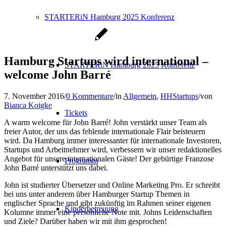
STARTERiN Hamburg 2025 Konferenz
Hamburg Startups wird international –
STARTERiN Hamburg 2025 Konferenz
welcome John Barré
7. November 2016
/
0 Kommentare
/
in
Allgemein
,
HHStartups
/
von
Bianca Koigke
Tickets
A warm welcome für John Barré! John verstärkt unser Team als
freier Autor, der uns das fehlende internationale Flair beisteuern
wird. Da Hamburg immer interessanter für internationale Investoren,
Startups und Arbeitnehmer wird, verbessern wir unser redaktionelles
Angebot für unsere internationalen Gäste! Der gebürtige Franzose
Programm
John Barré unterstützt uns dabei.
John ist studierter Übersetzer und Online Marketing Pro. Er schreibt
bei uns unter anderem über Hamburger Startup Themen in
englischer Sprache und gibt zukünftig im Rahmen seiner eigenen
Kinderbetreuung
Kolumne immer eine persönliche Note mit. Johns Leidenschaften
und Ziele? Darüber haben wir mit ihm gesprochen!