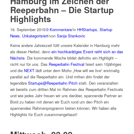
Hamburg im Zeichen der
Reeperbahn – Die Startup
Highlights
19. September 2015
/
0 Kommentare
/
in
HHStartups
,
Startup
News
,
Unkategorisiert
/
von
Sanja Stankovic
Keine andere Jahreszeit füllt unsere Kalender in Hamburg mehr
als dieser Herbst, denn
ein hochkarätiges Event reiht sich an das
Nächste
. Die kommende Woche bildet definitiv ein Highlight –
nicht nur für uns. Das
Reeperbahn Festival
feiert sein 10jähriges
und die
NEXT
lädt unter dem Motto „How will we live“ erstmalig
parallel auf die Reeperbahn ein. Und mitten drin findet der
legendäre
Startups@Reeperbahn Pitch
statt. Den veranstalten
wir bereits zum dritten Mal im Rahmen des Reeperbahn Festivals
und wie jedes Jahr freuen wir uns darüber, spannende Partner an
Bord zu haben mit denen wir Euch rund um den Pitch ein
spannendes Rahmenprogramm bieten können. Wir haben alle
Highlights für Euch zusammengefasst!