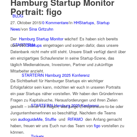
Hamburg Startup Monitor
Portrait: figo
BLOG
27. Oktober 2015
/
0 Kommentare
/
in
HHStartups
,
Startup
News
/
von
Sina Gritzuhn
Der
Hamburg Startup Monitor
wächst! Es haben sich bereits
STARTERiN
über 390
Startups
eingetragen und sorgen dafür, dass unsere
Datenbank nicht mehr still steht. Unsere Stadt verfügt damit über
ein einzigartiges Schaufenster in seine Startup-Szene, das
täglich Medienakteure, Investoren, Partner und zukünftige
Mitarbeiter anzieht.
STARTERiN Hamburg 2025 Konferenz
Da Sichtbarkeit für Hamburger Startups ein wichtiger
Erfolgsfaktor sein kann, möchten wir euch in unseren Portraits
ein paar Startups näher vorstellen. Wir haben den GründerInnen
Fragen zu Kapitalsuche, Herausforderungen und ihren Zielen
STARTERiN Hamburg 2025 Konferenz
gestellt – immer vor Augen, was junge Entrepreneure-to-be oder
JungunternhemerInnen so beschäftigt. Nachdem die Teams
von
audioguideMe
,
Stuffle
und
RIFAMO
den Anfang gemacht
haben, freuen wir uns Euch nun das Team von
figo
vorstellen zu
können.
Tickets