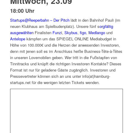
Mittwoch, 23.09
18:00 Uhr
Startups@Reeperbahn – Der Pitch
lädt in den Bahnhof Pauli (im
neuen Klubhaus am Spielbudenplatz). Unsere fünf s
orgfältig
ausgewählten
Finalisten
Funzi
,
Skybus
,
figo
,
Medlango
und
Antelope
kämpfen um das SPIEGEL ONLINE Mediabudget in
Höhe von 100.000€ und die Herzen der anwesenden Investoren,
denn mit jenen soll es im Anschluss heiße Business-Tête-à-Têtes
in unseren Lovemobilen geben. Wer tritt in die Fußstapfen von
Tinnitracks und knüpft die richtigen Investoren Kontakte? Dieses
Format ist nur für geladene Gäste zugänglich. Investoren und
Pressevertreter können sich an uns unter info(at)hamburg-
startups.net für die wenigen letzten Tickets wenden.