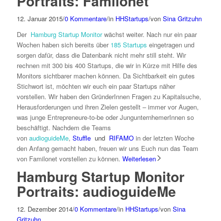
Portraits: Familonet
12. Januar 2015
/
0 Kommentare
/
in
HHStartups
/
von
Sina Gritzuhn
Der
Hamburg Startup Monitor
wächst weiter. Nach nur ein paar
Wochen haben sich bereits über
185 Startups
eingetragen und
sorgen dafür, dass die Datenbank nicht mehr still steht. Wir
rechnen mit 300 bis 400 Startups, die wir in Kürze mit Hilfe des
Monitors sichtbarer machen können. Da Sichtbarkeit ein gutes
Stichwort ist, möchten wir euch ein paar Startups näher
vorstellen. Wir haben den GründerInnen Fragen zu Kapitalsuche,
Herausforderungen und ihren Zielen gestellt – immer vor Augen,
was junge Entrepreneure-to-be oder JungunternhemerInnen so
beschäftigt. Nachdem die Teams
von
audioguideMe
,
Stuffle
und
RIFAMO
in der letzten Woche
den Anfang gemacht haben, freuen wir uns Euch nun das Team
von Familonet
vorstellen zu können.
Weiterlesen
Hamburg Startup Monitor
Portraits: audioguideMe
12. Dezember 2014
/
0 Kommentare
/
in
HHStartups
/
von
Sina
Gritzuhn