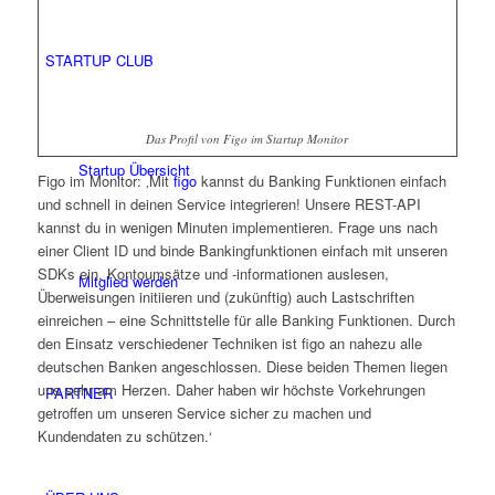
STARTUP CLUB
Das Profil von Figo im Startup Monitor
Startup Übersicht
Figo im Monitor: ‚Mit
figo
kannst du Banking Funktionen einfach
und schnell in deinen Service integrieren! Unsere REST-API
kannst du in wenigen Minuten implementieren. Frage uns nach
einer Client ID und binde Bankingfunktionen einfach mit unseren
SDKs ein. Kontoumsätze und -informationen auslesen,
Mitglied werden
Überweisungen initiieren und (zukünftig) auch Lastschriften
einreichen – eine Schnittstelle für alle Banking Funktionen. Durch
den Einsatz verschiedener Techniken ist figo an nahezu alle
deutschen Banken angeschlossen. Diese beiden Themen liegen
uns sehr am Herzen. Daher haben wir höchste Vorkehrungen
PARTNER
getroffen um unseren Service sicher zu machen und
Kundendaten zu schützen.‘