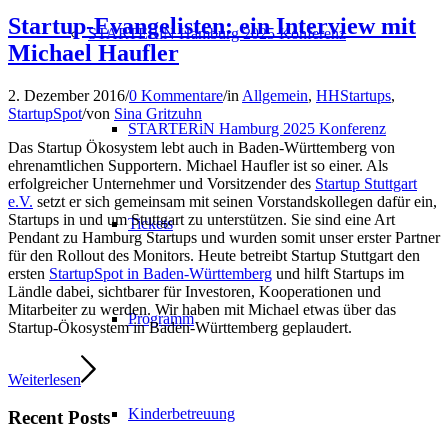
Startup-Evangelisten: ein Interview mit
STARTERiN Hamburg 2025 Konferenz
Michael Haufler
2. Dezember 2016
/
0 Kommentare
/
in
Allgemein
,
HHStartups
,
StartupSpot
/
von
Sina Gritzuhn
STARTERiN Hamburg 2025 Konferenz
Das Startup Ökosystem lebt auch in Baden-Württemberg von
ehrenamtlichen Supportern. Michael Haufler ist so einer. Als
erfolgreicher Unternehmer und Vorsitzender des
Startup Stuttgart
e.V.
setzt er sich gemeinsam mit seinen Vorstandskollegen dafür ein,
Startups in und um Stuttgart zu unterstützen. Sie sind eine Art
Tickets
Pendant zu Hamburg Startups und wurden somit unser erster Partner
für den Rollout des Monitors. Heute betreibt Startup Stuttgart den
ersten
StartupSpot in Baden-Württemberg
und hilft Startups im
Ländle dabei, sichtbarer für Investoren, Kooperationen und
Mitarbeiter zu werden. Wir haben mit Michael etwas über das
Programm
Startup-Ökosystem in Baden-Württemberg geplaudert.
Weiterlesen
Kinderbetreuung
Recent Posts