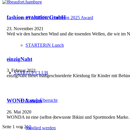
fashion-evolution GmbH
STARTERiN Hamburg 2025 Award
23. November 2021
Weil wir den harschen Wind und die tosenden Wellen, die wir im Na
STARTERiN Lunch
einzigNaht
3. Februar 2021
STARTUP CLUB
einzigNaht bietet maßgeschneiderte Kleidung für Kinder mit Beh
WONDA swim
Startup Übersicht
26. Mai 2020
WONDA ist eine (selbst-)bewusste Bikini und Sportmoden Marke.
Seite 1 von 2
1
2
Mitglied werden