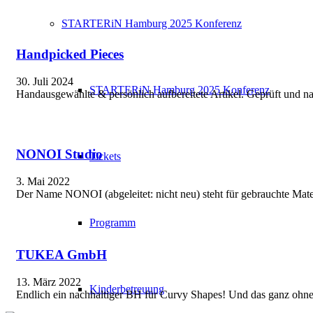
STARTERiN Hamburg 2025 Konferenz
Handpicked Pieces
30. Juli 2024
STARTERiN Hamburg 2025 Konferenz
Handausgewählte & persönlich aufbereitete Artikel. Geprüft und na
NONOI Studio
Tickets
3. Mai 2022
Der Name NONOI (abgeleitet: nicht neu) steht für gebrauchte Mate
Programm
TUKEA GmbH
13. März 2022
Kinderbetreuung
Endlich ein nachhaltiger BH für Curvy Shapes! Und das ganz ohne