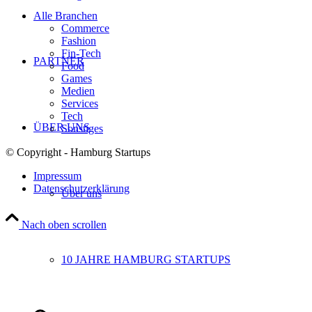
Alle Branchen
Commerce
Fashion
Fin-Tech
PARTNER
Food
Games
Medien
Services
Tech
ÜBER UNS
Sonstiges
© Copyright - Hamburg Startups
Impressum
Datenschutzerklärung
Über uns
Nach oben scrollen
10 JAHRE HAMBURG STARTUPS