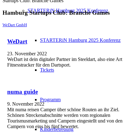
Startups Club: Branche Games
STARTERiN Hamburg 2025 Konferenz
Hamburg Startups Club: Branche Games
WeDart GmbH
STARTERiN Hamburg 2025 Konferenz
WeDart
23. November 2022
WeDart ist dein digitaler Partner im Steeldart, also eine Art
Fitnesstracker für den Dartsport.
Tickets
numa guide
Programm
9. November 2022
Mit numa reisen Camper über schöne Routen an ihr Ziel.
Schönen Streckenabschnitte werden vom regionalen
Tourismusmarketing und Campern eingestellt und von den
Campern von eins bis fünf bewertet.
Kinderbetreuung