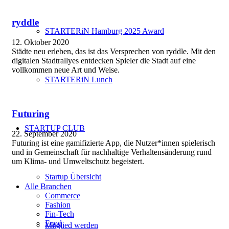
ryddle
STARTERiN Hamburg 2025 Award
12. Oktober 2020
Städte neu erleben, das ist das Versprechen von ryddle. Mit den
digitalen Stadtrallyes entdecken Spieler die Stadt auf eine
vollkommen neue Art und Weise.
STARTERiN Lunch
Futuring
STARTUP CLUB
22. September 2020
Futuring ist eine gamifizierte App, die Nutzer*innen spielerisch
und in Gemeinschaft für nachhaltige Verhaltensänderung rund
um Klima- und Umweltschutz begeistert.
Startup Übersicht
Alle Branchen
Commerce
Fashion
Fin-Tech
Food
Mitglied werden