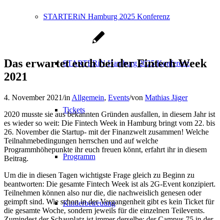
STARTERiN Hamburg 2025 Konferenz
Das erwartet euch bei der Fintech Week
STARTERiN Hamburg 2025 Konferenz
2021
4. November 2021
/
in
Allgemein
,
Events
/
von
Mathias Jäger
Tickets
2020 musste sie aus bekannten Gründen ausfallen, in diesem Jahr ist
es wieder so weit: Die Fintech Week in Hamburg bringt vom 22. bis
26. November die Startup- mit der Finanzwelt zusammen! Welche
Teilnahmebedingungen herrschen und auf welche
Programmhöhepunkte ihr euch freuen könnt, erfahrt ihr in diesem
Programm
Beitrag.
Um die in diesen Tagen wichtigste Frage gleich zu Beginn zu
beantworten: Die gesamte Fintech Week ist als 2G-Event konzipiert.
Teilnehmen können also nur die, die nachweislich genesen oder
geimpft sind. Wie schon in der Vergangenheit gibt es kein Ticket für
Kinderbetreuung
die gesamte Woche, sondern jeweils für die einzelnen Teilevents.
Zumindest der Schauplatz ist immer derselbe: der Campus 75 in der