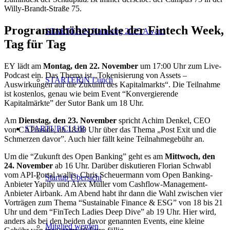
Willy-Brandt-Straße 75.
Programmhöhepunkte der Fintech Week,
STARTERiN Hamburg 2025 Award
Tag für Tag
EY lädt am
Montag, den 22. November
um 17:00 Uhr zum Live-
Podcast ein. Das Thema ist „Tokenisierung von Assets –
STARTERiN Lunch
Auswirkungen auf die Zukunft des Kapitalmarkts“. Die Teilnahme
ist kostenlos, genau wie beim Event “Konvergierende
Kapitalmärkte” der Sutor Bank um 18 Uhr.
Am
Dienstag, den 23. November
spricht Achim Denkel, CEO
STARTUP CLUB
von CAPinside, ab 18:00 Uhr über das Thema „Post Exit und die
Schmerzen davor”. Auch hier fällt keine Teilnahmegebühr an.
Um die “Zukunft des Open Banking” geht es am
Mittwoch, den
24. November
ab 16 Uhr. Darüber diskutieren Florian Schwabl
vom API-Portal wallis, Chris Scheuermann vom Open Banking-
Startup Übersicht
Anbieter Yapily und Alex Müller vom Cashflow-Management-
Anbieter Airbank. Am Abend habt ihr dann die Wahl zwischen vier
Vorträgen zum Thema “Sustainable Finance & ESG” von 18 bis 21
Uhr und dem “FinTech Ladies Deep Dive” ab 19 Uhr. Hier wird,
anders als bei den beiden davor genannten Events, eine kleine
Mitglied werden