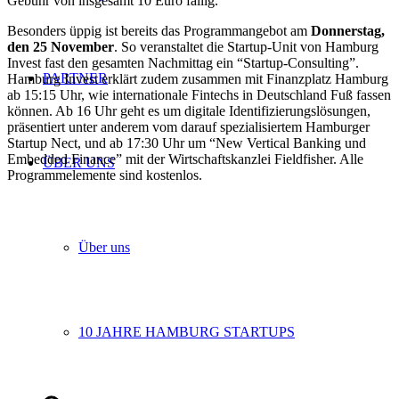
Gebühr von insgesamt 10 Euro fällig.
Besonders üppig ist bereits das Programmangebot am
Donnerstag,
den 25 November
. So veranstaltet die Startup-Unit von Hamburg
Invest fast den gesamten Nachmittag ein “Startup-Consulting”.
PARTNER
Hamburg Invest erklärt zudem zusammen mit Finanzplatz Hamburg
ab 15:15 Uhr, wie internationale Fintechs in Deutschland Fuß fassen
können. Ab 16 Uhr geht es um digitale Identifizierungslösungen,
präsentiert unter anderem vom darauf spezialisiertem Hamburger
Startup Nect, und ab 17:30 Uhr um “New Vertical Banking und
Embedded Finance” mit der Wirtschaftskanzlei Fieldfisher. Alle
ÜBER UNS
Programmelemente sind kostenlos.
Über uns
10 JAHRE HAMBURG STARTUPS