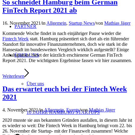
So schneidet Hamburg beim German
FinTech Report 2021 ab
16. November 2021
/
in
Allgemein
,
Startup News
/
von
Mathias Jäger
PARTNER
Kommende Woche findet in nach einjähriger Pause wieder die
Fintech Week
statt. Hamburg präsentiert sich dort als ein führender
Standort für innovative Finanzunternehmen, doch wie stark ist die
Hansestadt im bundesweiten Vergleich wirklich aufgestellt? Einige
Anhaltspunkte bietet der kürzlich erschienene German FinTech
ÜBER UNS
Report 2021. Die wichtigsten Ergebnisse fassen wir hier zusammen.
Weiterlesen
Über uns
Das erwartet euch bei der Fintech Week
2021
4. November 2021
/
in
Allgemein
,
Events
/
von
Mathias Jäger
10 JAHRE HAMBURG STARTUPS
2020 musste sie aus bekannten Gründen ausfallen, in diesem Jahr ist
es wieder so weit: Die Fintech Week in Hamburg bringt vom 22. bis
26. November die Startup- mit der Finanzwelt zusammen! Welche