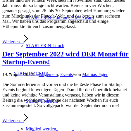
Bisher fand die Fintech Week stets im November statt, doch dieses
Jahr müsst ihr so lange nicht warten. Bereits in vier Wochen,
genauer gesagt, vom 26. bis 30. September, wird Hamburg wieder
zum Mittelpunkt der Fintech-Welt, und das bereits zum sechsten
STARTERiN Hamburg 2025 Award
Mal. Wir haben uns das Programm angeschaut und einige
Höhepunkte für euch zusammengefasst.
Weiterlesen
STARTERiN Lunch
Der September 2022 wird DER Monat für
Startup-Events!
STARTUP CLUB
19. August 2022
/
in
Allgemein
,
Events
/
von
Mathias Jäger
Die Sommerferien sind vorbei und die heißeste Phase für Startup-
Events beginnt in wenigen Tagen. Damit ihr den Überblick behaltet
und keine wichtige Veranstaltung verpasst, haben wir in diesem
Beitrag die wichtigsten Termine der nächsten Wochen für euch
Startup Übersicht
zusammengestellt. So vollgepackt war der September noch nie!
Weiterlesen
Mitglied werden