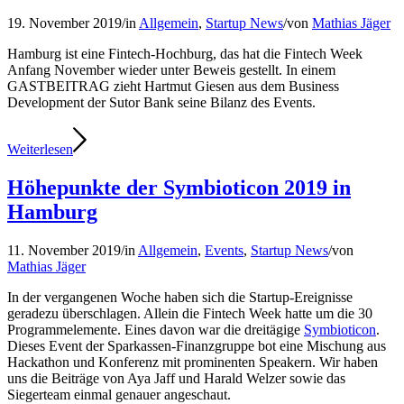
19. November 2019
/
in
Allgemein
,
Startup News
/
von
Mathias Jäger
Hamburg ist eine Fintech-Hochburg, das hat die Fintech Week
Anfang November wieder unter Beweis gestellt. In einem
GASTBEITRAG zieht Hartmut Giesen aus dem Business
Development der Sutor Bank seine Bilanz des Events.
Weiterlesen
Höhepunkte der Symbioticon 2019 in
Hamburg
11. November 2019
/
in
Allgemein
,
Events
,
Startup News
/
von
Mathias Jäger
In der vergangenen Woche haben sich die Startup-Ereignisse
geradezu überschlagen. Allein die Fintech Week hatte um die 30
Programmelemente. Eines davon war die dreitägige
Symbioticon
.
Dieses Event der Sparkassen-Finanzgruppe bot eine Mischung aus
Hackathon und Konferenz mit prominenten Speakern. Wir haben
uns die Beiträge von Aya Jaff und Harald Welzer sowie das
Siegerteam einmal genauer angeschaut.