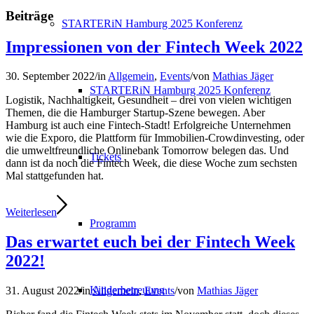
Beiträge
STARTERiN Hamburg 2025 Konferenz
Impressionen von der Fintech Week 2022
30. September 2022
/
in
Allgemein
,
Events
/
von
Mathias Jäger
STARTERiN Hamburg 2025 Konferenz
Logistik, Nachhaltigkeit, Gesundheit – drei von vielen wichtigen
Themen, die die Hamburger Startup-Szene bewegen. Aber
Hamburg ist auch eine Fintech-Stadt! Erfolgreiche Unternehmen
wie die Exporo, die Plattform für Immobilien-Crowdinvesting, oder
die umweltfreundliche Onlinebank Tomorrow belegen das. Und
Tickets
dann ist da noch die Fintech Week, die diese Woche zum sechsten
Mal stattgefunden hat.
Weiterlesen
Programm
Das erwartet euch bei der Fintech Week
2022!
Kinderbetreuung
31. August 2022
/
in
Allgemein
,
Events
/
von
Mathias Jäger