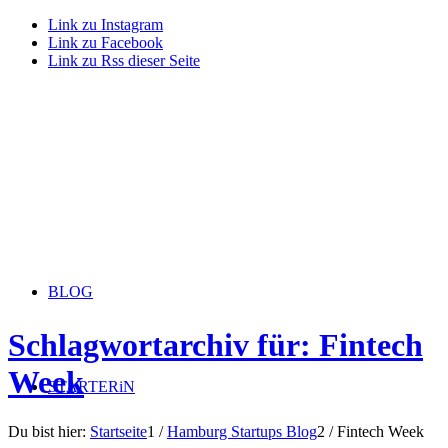
Link zu Instagram
Link zu Facebook
Link zu Rss dieser Seite
BLOG
Schlagwortarchiv für: Fintech
Week
STARTERiN
Du bist hier:
Startseite
1
/
Hamburg Startups Blog
2
/
Fintech Week