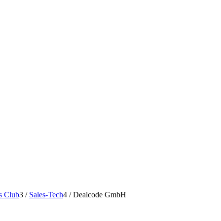
s Club
3
/
Sales-Tech
4
/
Dealcode GmbH