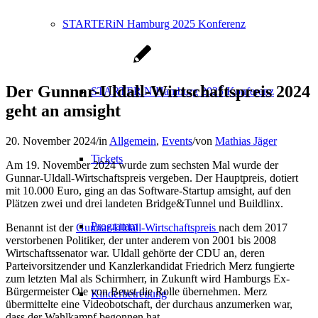
STARTERiN Hamburg 2025 Konferenz
Der Gunnar-Uldall-Wirtschaftspreis 2024
STARTERiN Hamburg 2025 Konferenz
geht an amsight
20. November 2024
/
in
Allgemein
,
Events
/
von
Mathias Jäger
Tickets
Am 19. November 2024 wurde zum sechsten Mal wurde der
Gunnar-Uldall-Wirtschaftspreis vergeben. Der Hauptpreis, dotiert
mit 10.000 Euro, ging an das Software-Startup amsight, auf den
Plätzen zwei und drei landeten Bridge&Tunnel und Buildlinx.
Programm
Benannt ist der
Gunnar-Uldall-Wirtschaftspreis
nach dem 2017
verstorbenen Politiker, der unter anderem von 2001 bis 2008
Wirtschaftssenator war. Uldall gehörte der CDU an, deren
Parteivorsitzender und Kanzlerkandidat Friedrich Merz fungierte
zum letzten Mal als Schirmherr, in Zukunft wird Hamburgs Ex-
Bürgermeister Ole von Beust die Rolle übernehmen. Merz
Kinderbetreuung
übermittelte eine Videobotschaft, der durchaus anzumerken war,
dass der Wahlkampf begonnen hat.