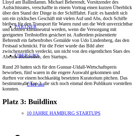
Lloyd am Ballindamm. Michael Beherendt, Vorsitzender des
Aufsichtsrates, verschaffte in einem Vortrag einen kurzen Überblick
über den Stand der Dinge in der Schifffahrt. Fazit: es handelt sich
um ein zyklisches Geschäft mit vielen Auf und Abs, doch Schiffe
bleiben für den Transport für Waren rund um die Welt unverzichtbar
PARTNER
und können klimaneutral werden, wenn die Versorgung mit
geeigneten Treibstoffen gesichert ist. Außerdem präsentierte
Behrendt ein farbenfrohes Gemälde von Udo Lindenberg, das den
Festsaal schmückt. Für die Feier wurde das Bild aber
zwischenzeitlich verdeckt, um nicht von den eigentlichen Stars des
ÜBER UNS
Abends abzulenken, den Startups.
Rund 20 hatten sich für den Gunnar-Uldall-Wirtschaftspreis
beworben, fünf waren in die engere Auswahl gekommen und
durften vor einem hochkarätig besetzten Kuratorium pitchen. Das
bestimmte die Top 3, die sich noch einmal dem Publikum vorstellen
Über uns
konnten.
Platz 3: Buildlinx
10 JAHRE HAMBURG STARTUPS