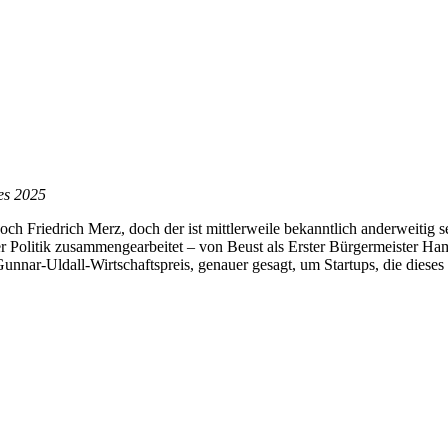
es 2025
h Friedrich Merz, doch der ist mittlerweile bekanntlich anderweitig se
er Politik zusammengearbeitet – von Beust als Erster Bürgermeister Ham
nnar-Uldall-Wirtschaftspreis, genauer gesagt, um Startups, die dieses W