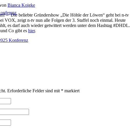
von
Bianca Koigke
onferenz
m! – Die beliebte Gründershow „Die Höhle der Löwen“ geht bei n-tv
 bei VOX, zeigt n-tv nun alle Folgen der 3. Staffel noch einmal. Heute
rahlt, es darf auch wieder getwittert werden unter dem Hashtag #DHDL.
 und Co gibt es
hier
.
025 Konferenz
cht.
Erforderliche Felder sind mit
*
markiert