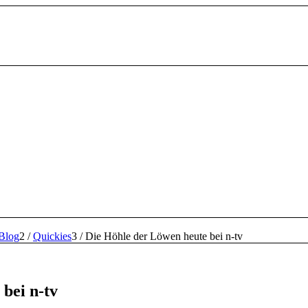
Blog
2
/
Quickies
3
/
Die Höhle der Löwen heute bei n-tv
bei n-tv