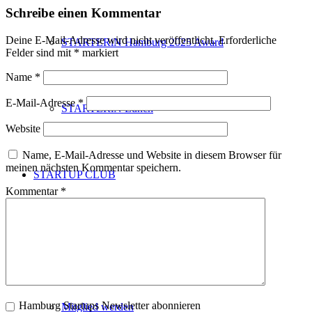
Schreibe einen Kommentar
Deine E-Mail-Adresse wird nicht veröffentlicht.
Erforderliche
STARTERiN Hamburg 2025 Award
Felder sind mit
*
markiert
Name
*
E-Mail-Adresse
*
STARTERiN Lunch
Website
Name, E-Mail-Adresse und Website in diesem Browser für
meinen nächsten Kommentar speichern.
STARTUP CLUB
Kommentar
*
Startup Übersicht
Hamburg Startups Newsletter abonnieren
Mitglied werden