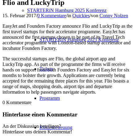
Flio and LuckyTrip
STARTERiN Hamburg 2025 Konferenz
15. Februar 2017
/
0 Kommentare
/
in
Quickies
/
von
Conny Nolzen
EasyJet and Founders Factory announce Flio and LuckyTrip as the
first travel startups for their accelerator programme. EasyJet has
announced the first startups chosen to be part of its Travel Tech
STARTERiN Hamburg 2025 Konferenz
accelerator programme with London-based startup accelerator and
incubator Founders Factory.
The successful startups are Flio, the global airport app and
LuckyTrip app. As part of the programme the firms will receive
Tickets
hands on support from both Founders Factory and EasyJet for six
months to bolster their growth. Applications are currently being
accepted for the remaining three places for this year. Flio boasts a
range of maps, shopping deals, airport tips and departure
information to help passengers navigate airports.
Programm
0
Kommentare
Hinterlasse einen Kommentar
An der Diskussion beteiligen?
Kinderbetreuung
Hinterlasse uns deinen Kommentar!