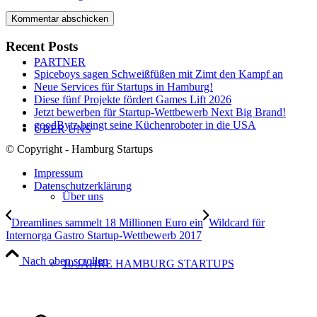
Recent Posts
PARTNER
Spiceboys sagen Schweißfüßen mit Zimt den Kampf an
Neue Services für Startups in Hamburg!
Diese fünf Projekte fördert Games Lift 2026
Jetzt bewerben für Startup-Wettbewerb Next Big Brand!
goodBytz bringt seine Küchenroboter in die USA
ÜBER UNS
© Copyright - Hamburg Startups
Impressum
Datenschutzerklärung
Über uns
Dreamlines sammelt 18 Millionen Euro ein
Wildcard für
Internorga Gastro Startup-Wettbewerb 2017
Nach oben scrollen
10 JAHRE HAMBURG STARTUPS