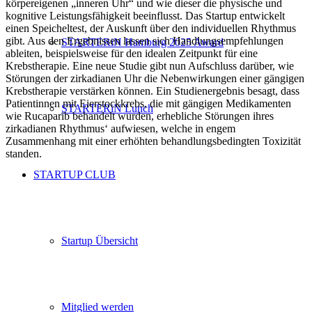
körpereigenen „inneren Uhr“ und wie dieser die physische und
kognitive Leistungsfähigkeit beeinflusst. Das Startup entwickelt
einen Speicheltest, der Auskunft über den individuellen Rhythmus
gibt. Aus den Ergebnissen lassen sich Handlungsempfehlungen
STARTERiN Hamburg 2025 Award
ableiten, beispielsweise für den idealen Zeitpunkt für eine
Krebstherapie. Eine neue Studie gibt nun Aufschluss darüber, wie
Störungen der zirkadianen Uhr die Nebenwirkungen einer gängigen
Krebstherapie verstärken können. Ein Studienergebnis besagt, dass
Patientinnen mit Eierstockkrebs, die mit gängigen Medikamenten
STARTERiN Lunch
wie Rucaparib behandelt wurden, erhebliche Störungen ihres
zirkadianen Rhythmus‘ aufwiesen, welche in engem
Zusammenhang mit einer erhöhten behandlungsbedingten Toxizität
standen.
STARTUP CLUB
Startup Übersicht
Mitglied werden