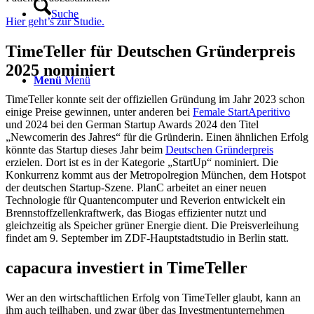
Suche
Hier geht’s zur Studie.
TimeTeller für Deutschen Gründerpreis
2025 nominiert
Menü
Menü
TimeTeller konnte seit der offiziellen Gründung im Jahr 2023 schon
einige Preise gewinnen, unter anderen bei
Female StartAperitivo
und 2024 bei den German Startup Awards 2024 den Titel
„Newcomerin des Jahres“ für die Gründerin. Einen ähnlichen Erfolg
könnte das Startup dieses Jahr beim
Deutschen Gründerpreis
erzielen. Dort ist es in der Kategorie „StartUp“ nominiert. Die
Konkurrenz kommt aus der Metropolregion München, dem Hotspot
der deutschen Startup-Szene. PlanC arbeitet an einer neuen
Technologie für Quantencomputer und Reverion entwickelt ein
Brennstoffzellenkraftwerk, das Biogas effizienter nutzt und
gleichzeitig als Speicher grüner Energie dient. Die Preisverleihung
findet am 9. September im ZDF-Hauptstadtstudio in Berlin statt.
capacura investiert in TimeTeller
Wer an den wirtschaftlichen Erfolg von TimeTeller glaubt, kann an
ihm auch teilhaben, und zwar über das Investmentunternehmen