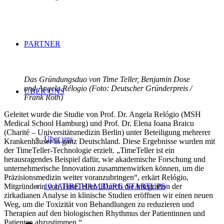
PARTNER
Das Gründungsduo von Time Teller, Benjamin Dose
und Angela Rélogio (Foto: Deutscher Gründerpreis /
ÜBER UNS
Frank Röth)
Geleitet wurde die Studie von Prof. Dr. Angela Relógio (MSH
Medical School Hamburg) und Prof. Dr. Elena Ioana Braicu
(Charité – Universitätsmedizin Berlin) unter Beteiligung mehrerer
Über uns
Krankenhäuser in ganz Deutschland. Diese Ergebnisse wurden mit
der TimeTeller-Technologie erzielt. „TimeTeller ist ein
herausragendes Beispiel dafür, wie akademische Forschung und
unternehmerische Innovation zusammenwirken können, um die
Präzisionsmedizin weiter voranzubringen“, erkärt Relógio,
Mitgründerin von TimeTeller. „Durch die Integration der
10 JAHRE HAMBURG STARTUPS
zirkadianen Analyse in klinische Studien eröffnen wir einen neuen
Weg, um die Toxizität von Behandlungen zu reduzieren und
Therapien auf den biologischen Rhythmus der Patientinnen und
Patienten abzustimmen.“