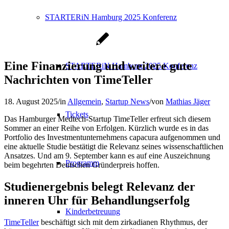
STARTERiN Hamburg 2025 Konferenz
Eine Finanzierung und weitere gute
STARTERiN Hamburg 2025 Konferenz
Nachrichten von TimeTeller
18. August 2025
/
in
Allgemein
,
Startup News
/
von
Mathias Jäger
Tickets
Das Hamburger Medtech-Startup TimeTeller erfreut sich diesem
Sommer an einer Reihe von Erfolgen. Kürzlich wurde es in das
Portfolio des Investmentunternehmens capacura aufgenommen und
eine aktuelle Studie bestätigt die Relevanz seines wissenschaftlichen
Ansatzes. Und am 9. September kann es auf eine Auszeichnung
Programm
beim begehrten Deutschen Gründerpreis hoffen.
Studienergebnis belegt Relevanz der
inneren Uhr für Behandlungserfolg
Kinderbetreuung
TimeTeller
beschäftigt sich mit dem zirkadianen Rhythmus, der