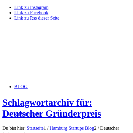
Link zu Instagram
Link zu Facebook
Link zu Rss dieser Seite
BLOG
Schlagwortarchiv für:
Deutscher Gründerpreis
STARTERiN
Du bist hier:
Startseite
1
/
Hamburg Startups Blog
2
/
Deutscher