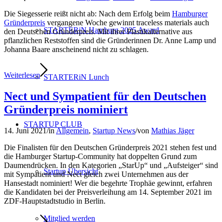
Die Siegesserie reißt nicht ab: Nach dem Erfolg beim
Hamburger
Gründerpreis
vergangene Woche gewinnt traceless materials auch
STARTERiN Hamburg 2025 Award
den Deutschen Gründerpreis. Mit ihrer Plastikalternative aus
pflanzlichen Reststoffen sind die Gründerinnen Dr. Anne Lamp und
Johanna Baare anscheinend nicht zu schlagen.
Weiterlesen
STARTERiN Lunch
Nect und Sympatient für den Deutschen
Gründerpreis nominiert
STARTUP CLUB
14. Juni 2021
/
in
Allgemein
,
Startup News
/
von
Mathias Jäger
Die Finalisten für den Deutschen Gründerpreis 2021 stehen fest und
die Hamburger Startup-Community hat doppelten Grund zum
Daumendrücken. In den Kategorien „StarUp“ und „Aufsteiger“ sind
Startup Übersicht
mit Sympatient und Nect gleich zwei Unternehmen aus der
Hansestadt nominiert! Wer die begehrte Trophäe gewinnt, erfahren
die Kandidaten bei der Preisverleihung am 14. September 2021 im
ZDF-Hauptstadtstudio in Berlin.
Mitglied werden