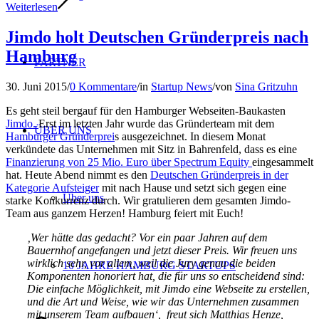
Weiterlesen
Jimdo holt Deutschen Gründerpreis nach
Hamburg
PARTNER
30. Juni 2015
/
0 Kommentare
/
in
Startup News
/
von
Sina Gritzuhn
Es geht steil bergauf für den Hamburger Webseiten-Baukasten
Jimdo.
Erst im letzten Jahr wurde das Gründerteam mit dem
ÜBER UNS
Hamburger Gründerprei
s ausgezeichnet. In diesem Monat
verkündete das Unternehmen mit Sitz in Bahrenfeld, dass es eine
Finanzierung von 25 Mio. Euro über Spectrum Equity
eingesammelt
hat. Heute Abend nimmt es den
Deutschen Gründerpreis in der
Kategorie Aufsteiger
mit nach Hause und setzt sich gegen eine
Über uns
starke Konkurrenz durch. Wir gratulieren dem gesamten Jimdo-
Team aus ganzem Herzen! Hamburg feiert mit Euch!
‚Wer hätte das gedacht? Vor ein paar Jahren auf dem
Bauernhof angefangen und jetzt dieser Preis. Wir freuen uns
wirklich sehr, vor allem, weil die Jury genau die beiden
10 JAHRE HAMBURG STARTUPS
Komponenten honoriert hat, die für uns so entscheidend sind:
Die einfache Möglichkeit, mit Jimdo eine Webseite zu erstellen,
und die Art und Weise, wie wir das Unternehmen zusammen
mit unserem Team aufbauen‘, freut sich Matthias Henze,