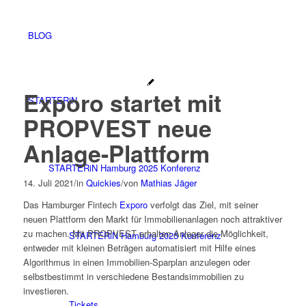
BLOG
Exporo startet mit
STARTERiN
PROPVEST neue
Anlage-Plattform
STARTERiN Hamburg 2025 Konferenz
14. Juli 2021
/
in
Quickies
/
von
Mathias Jäger
Das Hamburger Fintech
Exporo
verfolgt das Ziel, mit seiner
neuen Plattform den Markt für Immobilienanlagen noch attraktiver
zu machen. Mit PROPVEST erhalten Anleger die Möglichkeit,
STARTERiN Hamburg 2025 Konferenz
entweder mit kleinen Beträgen automatisiert mit Hilfe eines
Algorithmus in einen Immobilien-Sparplan anzulegen oder
selbstbestimmt in verschiedene Bestandsimmobilien zu
investieren.
Tickets