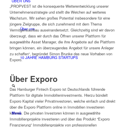
ÜBER UNS
„PROPVEST ist die konsequente Weiterentwicklung unserer
Unternehmensstrategie und stellt die Weichen auf weiteres
Wachstum. Wir sehen großes Potential insbesondere für eine
jüngere Zielgruppe, die sich zunehmend mit dem Thema
Über uns
Vermögensaufbau auseinandersetzt. Gleichzeitig sind wir davon
überzeugt, dass wir durch das Öffnen unserer Plattform für
ausgewählte Asset Manager, die ihre Angebote auf die Plattform
bringen können, ein überzeugendes Angebot für unsere Anleger
zu schaffen“, begründet Simon Brunke das neue Vorhaben von
10 JAHRE HAMBURG STARTUPS
Exporo.
Über Exporo
Das Hamburger Fintech Exporo ist Deutschlands führende
Plattform für digitale Immobilieninvestments. Hierzu bündelt
Exporo Kapital vieler Privatinvestoren, welche einfach und direkt
über die Exporo Plattform online in Immobilien investieren
Menü
können. Die privaten Investoren können in ausgewählte
Immobilienprojekte investieren und über das Produkt “Exporo
Finanzierung” Immobilienprojekte von professionellen