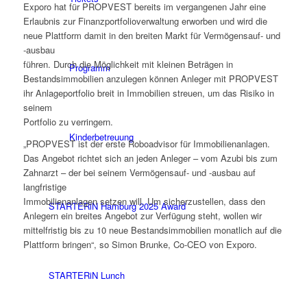
Exporo hat für PROPVEST bereits im vergangenen Jahr eine
Erlaubnis zur Finanzportfolioverwaltung erworben und wird die
neue Plattform damit in den breiten Markt für Vermögensauf- und
-ausbau
führen. Durch die Möglichkeit mit kleinen Beträgen in
Programm
Bestandsimmobilien anzulegen können Anleger mit PROPVEST
ihr Anlageportfolio breit in Immobilien streuen, um das Risiko in
seinem
Portfolio zu verringern.
Kinderbetreuung
„PROPVEST ist der erste Roboadvisor für Immobilienanlagen.
Das Angebot richtet sich an jeden Anleger – vom Azubi bis zum
Zahnarzt – der bei seinem Vermögensauf- und -ausbau auf
langfristige
Immobilienanlagen setzen will. Um sicherzustellen, dass den
STARTERiN Hamburg 2025 Award
Anlegern ein breites Angebot zur Verfügung steht, wollen wir
mittelfristig bis zu 10 neue Bestandsimmobilien monatlich auf die
Plattform bringen“, so Simon Brunke, Co-CEO von Exporo.
STARTERiN Lunch