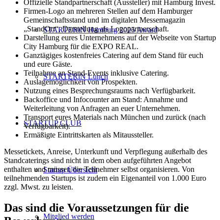
Offizielle Standpartnerschaft (Aussteller) mit Hamburg Invest.
Firmen-Logo an mehreren Stellen auf dem Hamburger
Gemeinschaftsstand und im digitalen Messemagazin
„StandOrt“, Darstellung als Logopartnerschaft.
STARTERiN Hamburg 2025 Award
Darstellung eures Unternehmens auf der Webseite von Startup
City Hamburg für die EXPO REAL.
Ganztägiges kostenfreies Catering auf dem Stand für euch
und eure Gäste.
Teilnahme an Stand-Events inklusive Catering.
STARTERiN Lunch
Auslagemöglichkeit von Prospekten.
Nutzung eines Besprechungsraums nach Verfügbarkeit.
Backoffice und Infocounter am Stand: Annahme und
Weiterleitung von Anfragen an euer Unternehmen.
Transport eures Materials nach München und zurück (nach
STARTUP CLUB
Verfügbarkeit).
Ermäßigte Eintrittskarten als Mitaussteller.
Messetickets, Anreise, Unterkunft und Verpflegung außerhalb des
Standcaterings sind nicht in dem oben aufgeführten Angebot
enthalten und müssen die Teilnehmer selbst organisieren. Von
Startup Übersicht
teilnehmenden Startups ist zudem ein Eigenanteil von 1.000 Euro
zzgl. Mwst. zu leisten.
Das sind die Voraussetzungen für die
Mitglied werden