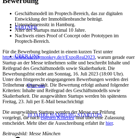
Bewerbung
Geschäftsmodell im Proptech-Bereich, das zur digitalen
Entwicklung der Immobilienbranche beiträgt.
Unternehmenssitz in Hamburg.
PARTNER
Alter des Startups maximal 10 Jahre.
Nachweis eines Proof of Concept oder Prototypen im
Proptech-Bereich.
Für die Bewerbung begündet in einem kurzen Text unter
ÜBER UNS
https://www.surveymonkey.de/r/ExpoReal2023
, warum gerade euer
Startup an der Messe teilnehmen sollte und beschreibt Inhalte und
Reifegrad des Geschäftsmodells sowie Skalierbarkeit. Die
Bewerbungsfrist endet am Sonntag, 16. Juli 2023 (18:00 Uhr).
Unter den fristgerecht eingegangenen Bewerbungen werden drei
Teilnehmer ausgewählt. Die Bewertung erfolgt anhand folgender
Über uns
Kriterien: Inhalte und Reifegrad des Geschäftsmodells sowie
Skalierbarkeit. Die ausgewählten Startups werden bis spätestens
Freitag, 23. Juli per E-Mail benachrichtigt
Die ausgewählten Startups werden der Messe zur Prüfung
10 JAHRE HAMBURG STARTUPS
vorgelegt, die nach
eigenen Kriterien
final über eine Zulassung
entscheidet. Mehr über die Ausschreibung erfahrt ihr
hier
.
Beitragsbild: Messe München