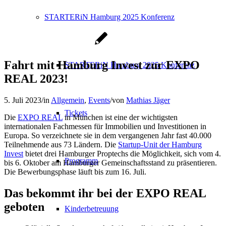
STARTERiN Hamburg 2025 Konferenz
Fahrt mit Hamburg Invest zur EXPO
STARTERiN Hamburg 2025 Konferenz
REAL 2023!
5. Juli 2023
/
in
Allgemein
,
Events
/
von
Mathias Jäger
Tickets
Die
EXPO REAL
in München ist eine der wichtigsten
internationalen Fachmessen für Immobilien und Investitionen in
Europa. So verzeichnete sie in dem vergangenen Jahr fast 40.000
Teilnehmende aus 73 Ländern. Die
Startup-Unit der Hamburg
Invest
bietet drei Hamburger Proptechs die Möglichkeit, sich vom 4.
Programm
bis 6. Oktober am Hamburger Gemeinschaftsstand zu präsentieren.
Die Bewerbungsphase läuft bis zum 16. Juli.
Das bekommt ihr bei der EXPO REAL
geboten
Kinderbetreuung