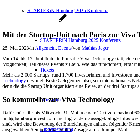
STARTERiN Hamburg 2025 Konferenz
Mit der Startup-Unit nach Paris zur Viva
STARTERiN Hamburg 2025 Konferenz
25. Mai 2023
/
in
Allgemein
,
Events
/
von
Mathias Jäger
Vom 14. bis 17. Juni findet in Paris die Viva Technology statt, eine 
Möglichkeit, Teil dieses Events zu sein. Wie das funktioniert, erfahrt i
Tickets
Mehr als 2.000 Startups, rund 1.700 Investorinnen und Investoren un
Technology
erwartet. Beste Gelegenheit also, sein internationales Net
denn die die Startup-Unit organisiert eine Reise, an der drei Startup
So kommt ihr zur Viva Technology
Programm
Dafür müsst ihr bis Mittwoch, 31. Mai in einem Text von maximal 600 
unit@hamburg-invest.com und fügt zudem aussagekräftige Infos wie ei
sind, wird eine Bewertung der Einreichungen anhand folgender Kriterie
Kinderbetreuung
ausgewählten Startups erhalten ihre Zusage am 5. Juni per Mail.