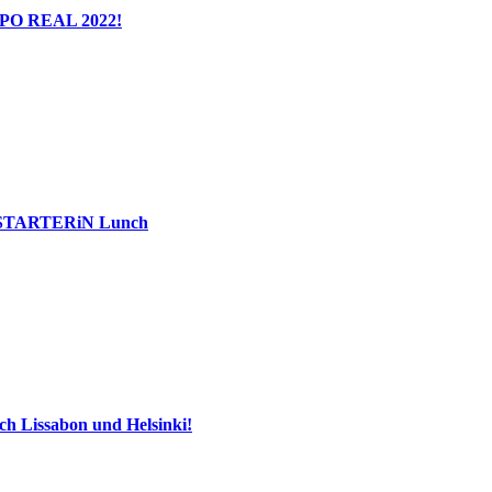
EXPO REAL 2022!
2. STARTERiN Lunch
ach Lissabon und Helsinki!