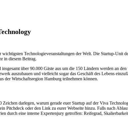
 Technology
der wichtigsten Technologieveranstaltungen der Welt. Die Startup-Unit d
hr in diesem Beitrag.
d insgesamt über 90.000 Gäste aus um die 150 Ländern werden an den v
zwerk auszubauen und vielleicht sogar das Geschäft des Lebens einzufädel
s aus der Wirtschaftsregion Hamburg teilnehmen können.
Zeichen darlegen, warum gerade euer Startup auf der Viva Technology v
n Pitchdeck oder den Link zu eurer Webseite hinzu. Falls nach Ablauf
n durch eine interne Expertenjury getroffen: Reifegrad, Skalierbarkeit