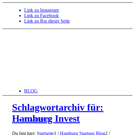
Link zu Instagram
Link zu Facebook
Link zu Rss dieser Seite
BLOG
Schlagwortarchiv für:
Hamburg Invest
STARTERiN
Du bist hier:
Startseite
1
/
Hamburg Startups Blog
2
/