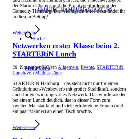
der Startup-Champs und die Prototypenförderung der
10 JAHRE HAMBURG STARTUPS
Gamecity Hamburg. Die wichtigsten Infos dazu findet ihr
in diesem Beitrag!
Weiterlesen
Suche
Netzwerken erster Klasse beim 2.
STARTERiN Lunch
29. November 2023
/
in
Allgemein
,
Events
,
STARTERiN
Menü
Menü
Lunch
/
von
Mathias Jäger
STARTERiN Hamburg – das steht nicht nur für einen
Gründerinnen-Wettbewerb mit großer Strahlkraft, sondern
auch für ein wirkungsvolles Netzwerk. Das wurde wieder
bei einem Lunch deutlich, das in dieser Form zum
zweiten Mal stattfand und viele erfolgreiche Frauen (und
ein paar Männer) an einen Tisch brachte.
Weiterlesen