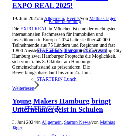
EXPO REAL 2025!
19. Juni 2025
/
in
Allgemein
,
Events
/
von
Mathias Jäger
Kinderbetreuung
Die
EXPO REAL
in München ist eine der wichtigsten
internationalen Fachmessen für Immobilien und
Investitionen in Europa. 2024 hatte sie über 40.000
Teilnehmende aus 75 Ländern und Regionen und fast
STARTERiN Hamburg 2025 Award
1.800 Aussteller.
Hamburg Invest
bietet über Startup City
Hamburg zwei Hamburger Proptechs die Möglichkeit,
sich vom 5. bis 8. Oktober am Hamburger
Gemeinschaftsstand zu präsentieren. Die
Bewerbungsphase läuft bis zum 25. Juni.
STARTERiN Lunch
Weiterlesen
Young Makers Hamburg bringt
Unternehmergeist in Schulen
STARTUP CLUB
3. Juni 2024
/
in
Allgemein
,
Startup News
/
von
Mathias
Jäger