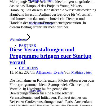
Startup Übersicht
Mehr junge Menschen auf die Idee bringen zu gründen –
das ist das Hauptziel des Projekts Young Makers
Hamburg. Seit diesem Jahr stärkt die Wirtschaftsförderung
Hamburg Invest im Auftrag der Behörde für Wirtschaft
und Innovation das unternehmerische Denken und
Handeln der nächsten Entrepreneuersgeneration. In
Mitglied werden
diesem Beitrag erfahrt ihr mehr darüber.
Weiterlesen
PARTNER
Diese Veranstaltungen und
Programme bringen euer Startup
voran!
ÜBER UNS
13. März 2024
/
in
Allgemein
,
Events
/
von
Mathias Jäger
Die Teilnahme an Konferenzen, Pitchwettbewerben oder
Förderprogrammen bietet Startups viele Chancen und
Vorteile. In Hamburg laufen gerade die
Über uns
Bewerbungsphasen für eine Reihe solcher
Veranstaltungen und Initiativen. Konkret geht es um
Reisen zu Großveranstaltungen nach Paris, Amsterdam
und Helsinki mit Hamburg Invest, die Fintech-Ausgabe